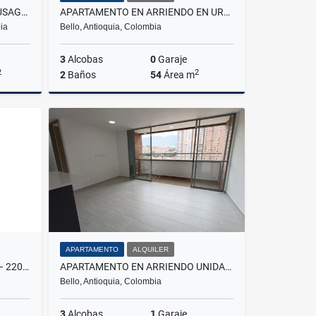
ALQUILO CASA EN LA PAMPA FUSAGASUGA
APARTAMENTO EN ARRIENDO EN URBANIZACIÓN SENDERO SILVESTRE
ia
Bello, Antioquia, Colombia
3
Alcobas
0
Garaje
2
2
2
Baños
54
Área m
lquiler
Alquiler
$1.700.000
APARTAMENTO
ALQUILER
VENTA DÚPLEX EN CABAÑITAS – 220 M² ¡OPORTUNIDAD ÚNICA!
APARTAMENTO EN ARRIENDO UNIDAD DISTRITO PLAZA, BELLO
Bello, Antioquia, Colombia
3
Alcobas
1
Garaje