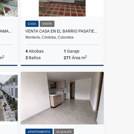
CASA
VENTA
VENTA APARTAMENTO SECTOR AMARILO VILLAVICENCIO
VENTA CASA EN EL BARRIO PASATIEMPO MONTERIA CORDOBA COLOMBIA
Montería, Córdoba, Colombia
4
Alcobas
1
Garaje
2
2
 m
3
Baños
271
Área m
Venta
Venta
$450.000.000
APARTAMENTO
ALQUILER