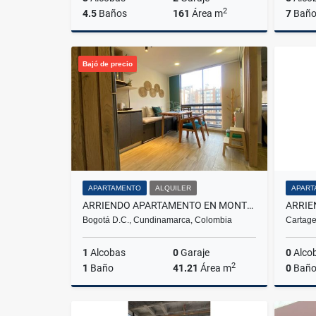
2
4.5
Baños
161
Área m
7
Baño
Venta
Bajó de precio
$650.000.000
APARTAMENTO
ALQUILER
APART
ARRIENDO APARTAMENTO EN MONTEVIDEO SALITRE FONTIBON BOGOTÁ
Bogotá D.C., Cundinamarca, Colombia
Cartage
1
Alcobas
0
Garaje
0
Alco
2
1
Baño
41.21
Área m
0
Baño
Alquiler