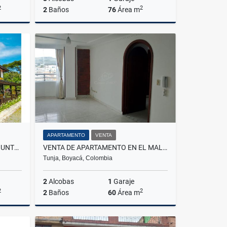
2
2
2
Baños
76
Área m
Venta
Alquiler
$2.800.000
APARTAMENTO
VENTA
VENTA CASA CAMPESTRE CONJUNTO RANCHO SOLEDAD MONTENEGRO
VENTA DE APARTAMENTO EN EL MALDONADO TUNJA
Tunja, Boyacá, Colombia
2
Alcobas
1
Garaje
2
2
2
Baños
60
Área m
Venta
Venta