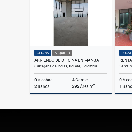
$1.900.000
OFICINA
ALQUILER
LOCAL
ARRIENDO DE OFICINA EN MANGA
Cartagena de Indias, Bolívar, Colombia
Santa M
0
Alcobas
4
Garaje
0
Alco
2
2
Baños
395
Área m
1
Bañ
Alquiler
$47.400.000