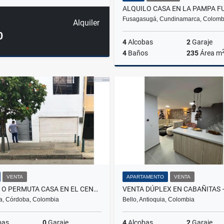
Fusagasugá, Cundinamarca, Colomb
Alquiler
0
4
Alcobas
2
Garaje
4
Baños
235
Área m
A
$3.000.000
VENTA
APARTAMENTO
VENTA
VENTA O PERMUTA CASA EN EL CENTRO DE MONTERÍA CÓRDOBA COLOMBIA
a, Córdoba, Colombia
Bello, Antioquia, Colombia
bas
0
Garaje
4
Alcobas
2
Garaje