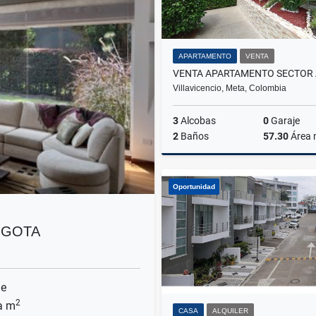
APARTAMENTO
VENTA
Villavicencio, Meta, Colombia
3
Alcobas
0
Garaje
2
Baños
57.30
Área
Oportunidad
$215.000.000
OGOTA
je
2
a m
CASA
ALQUILER