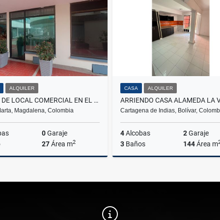
$1.100.000
$2.100.000.000
ALQUILER
CASA
ALQUILER
RENTA DE LOCAL COMERCIAL EN EL CENTRO DEL RODADERO - E.C.
arta, Magdalena, Colombia
Cartagena de Indias, Bolívar, Colomb
bas
0
Garaje
4
Alcobas
2
Garaje
2
o
27
Área m
3
Baños
144
Área m
Alquiler
A
$1.500.000
$2.900.000