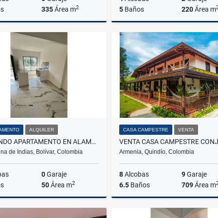
2
s
335
Área m
5
Baños
220
Área m
Venta
$850.000.000
$700.000.000
AMENTO
ALQUILER
CASA CAMPESTRE
VENTA
ARRIENDO APARTAMENTO EN ALAMEDA LA VICTORIA
na de Indias, Bolívar, Colombia
Armenia, Quindío, Colombia
bas
0
Garaje
8
Alcobas
9
Garaje
2
s
50
Área m
6.5
Baños
709
Área m
Alquiler