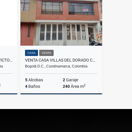
$245.000.000
CASA
VENTA
ARRIENDO CASA ALAMEDA LA VICTORIA
VENTA CASA VILLAS DEL DORADO CON 2 PARQUEADEROS TERRAZA - ENGATIVA
ia
Bogotá D.C., Cundinamarca, Colombia
5
Alcobas
2
Garaje
2
2
4
Baños
240
Área m
lquiler
Venta
$600.000.000