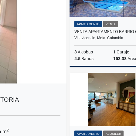
APARTAMENTO
VENTA
Villavicencio, Meta, Colombia
3
Alcobas
1
Garaje
4.5
Baños
153.38
Áre
$680.000.000
CTORIA
2
a m
APARTAMENTO
ALQUILER