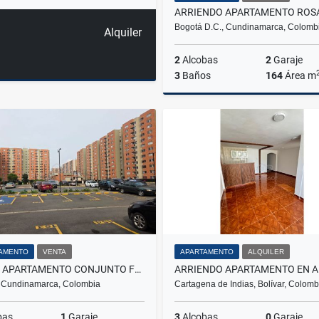
Bogotá D.C., Cundinamarca, Colomb
Alquiler
2
Alcobas
2
Garaje
3
Baños
164
Área m
A
$10.000.000
AMENTO
VENTA
APARTAMENTO
ALQUILER
VENTA APARTAMENTO CONJUNTO FONTANA-MADRID,
 Cundinamarca, Colombia
Cartagena de Indias, Bolívar, Colomb
bas
1
Garaje
3
Alcobas
0
Garaje