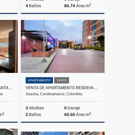
2
4
Baños
86.74
Área m
lquiler
Venta
$650.000.000
APARTAMENTO
VENTA
RENTA DE APARTAMENTO EN SANTA BARBARA
VENTA DE APARTAMENTO RESERVA DE TIERRA BLANCA II SOACHA
ia
Soacha, Cundinamarca, Colombia
3
Alcobas
0
Garaje
2
2
 m
2
Baños
60.60
Área m
lquiler
Venta