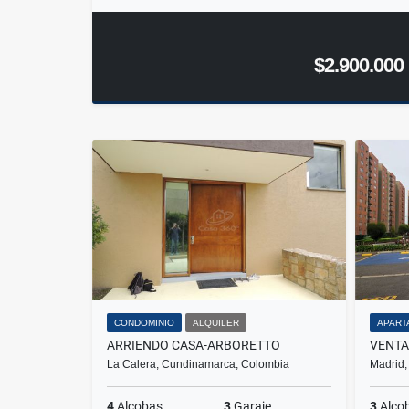
$2.900.000
CONDOMINIO
ALQUILER
APART
ARRIENDO CASA-ARBORETTO
La Calera, Cundinamarca, Colombia
Madrid,
4
Alcobas
3
Garaje
3
Alco