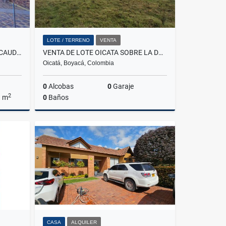
LOTE / TERRENO
VENTA
VENTA APARTAMENTO BARRIO CAUDAL VILLAVICENCIO
VENTA DE LOTE OICATA SOBRE LA DOBLE CALZADA PAIPA-TUNJA
Oicatá, Boyacá, Colombia
0
Alcobas
0
Garaje
2
a m
0
Baños
Venta
Venta
$290.000.000
CASA
ALQUILER