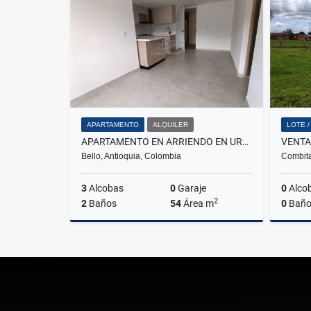
$320.000.000
APARTAMENTO
ALQUILER
LOTE 
APARTAMENTO EN ARRIENDO EN URBANIZACIÓN SENDERO SILVESTRE
Bello, Antioquia, Colombia
Combita
3
Alcobas
0
Garaje
0
Alco
2
2
Baños
54
Área m
0
Baño
Alquiler
$1.700.000