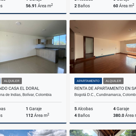
2
2
s
56.91
Área m
2
Baños
60
Área m
Venta
A
$185.000.000
$1.350.000
ALQUILER
APARTAMENTO
ALQUILER
NDO CASA EL DORAL
na de Indias, Bolívar, Colombia
Bogotá D.C., Cundinamarca, Colomb
bas
1
Garaje
5
Alcobas
4
Garaje
2
s
112
Área m
4
Baños
380.0
Área
Alquiler
Venta
A