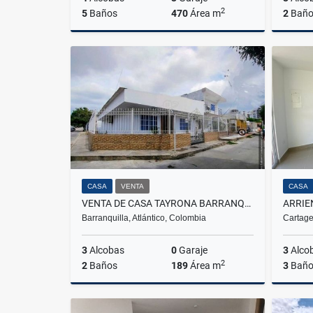
2
5
Baños
470
Área m
2
Baño
Alquiler
$11.855.200
CASA
VENTA
CASA
VENTA DE CASA TAYRONA BARRANQUILLA
ARRIE
Barranquilla, Atlántico, Colombia
Cartage
3
Alcobas
0
Garaje
3
Alco
2
2
Baños
189
Área m
3
Baño
Venta