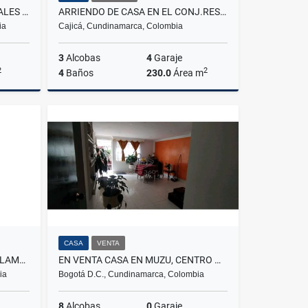
ARRIENDO APARTAMENTO ROSALES BOGOTA
ARRIENDO DE CASA EN EL CONJ.RES.CANELON RESERVADO, CAJICA
ia
Cajicá, Cundinamarca, Colombia
3
Alcobas
4
Garaje
2
2
4
Baños
230.0
Área m
lquiler
Venta
Alquiler
$8.500.000
$8.500.000
CASA
VENTA
ARRIENDO APARTAMENTO EN ALAMEDA LA VICTORIA
EN VENTA CASA EN MUZU, CENTRO MAYOR, BOGOTA
ia
Bogotá D.C., Cundinamarca, Colombia
8
Alcobas
0
Garaje