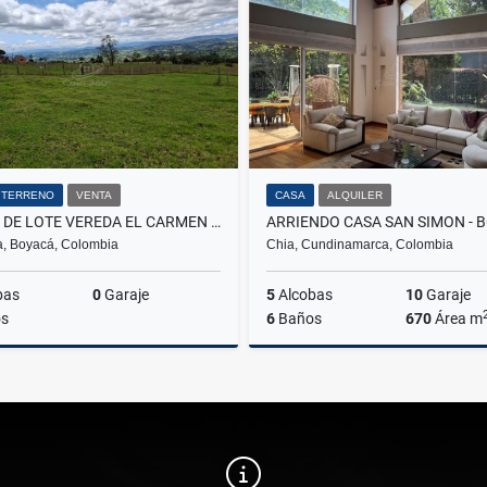
$3.500.000
$14.000.000
$14.000.
/ TERRENO
VENTA
CASA
ALQUILER
VENTA DE LOTE VEREDA EL CARMEN COMBITA BOYACA
, Boyacá, Colombia
Chia, Cundinamarca, Colombia
bas
0
Garaje
5
Alcobas
10
Garaje
s
6
Baños
670
Área m
Venta
A
$155.000.000
$18.000.000