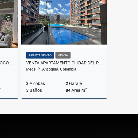
000
$160.000.000
APARTAMENTO
VENTA
ARRIENDO CASA SAN SIMON - BOGOTA
VENTA APARTAMENTO CIUDAD DEL RIO
Medellín, Antioquia, Colombia
3
Alcobas
2
Garaje
2
2
3
Baños
84
Área m
lquiler
Venta
$920.000.000