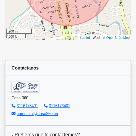
200 m
500 ft
Leaflet
| Wasi - ©
OpenStreetMap
Contáctanos
Casa 360
3116173401
|
3116173401
comercial@casa360.co
¿Prefieres que te contactemos?