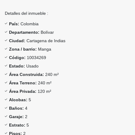
Detalles del inmueble :
País:
Colombia
Departamento:
Bolívar
Ciudad:
Cartagena de Indias
Zona / barrio:
Manga
Código:
10034269
Estado:
Usado
Área Construida:
240 m²
Área Terreno:
240 m²
Área Privada:
120 m²
Alcobas:
5
Baños:
4
Garaje:
2
Estrato:
5
Pisos:
2