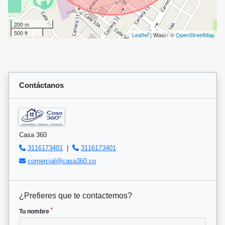
200 m
500 ft
Leaflet
| Wasi - ©
OpenStreetMap
Contáctanos
Casa 360
3116173401
|
3116173401
comercial@casa360.co
¿Prefieres que te contactemos?
*
Tu nombre