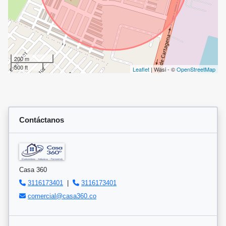
200 m
500 ft
Leaflet
| Wasi - ©
OpenStreetMap
Contáctanos
Casa 360
3116173401
|
3116173401
comercial@casa360.co