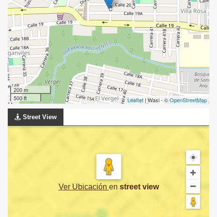
200 m
500 ft
Leaflet
| Wasi - ©
OpenStreetMap
Street View
Ver Ubicación
en
street view