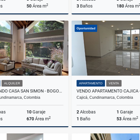
2
s
50
Área m
3
Baños
180
Área m
Alquiler
Oportunidad
$1.100.000
$530.000.000
ALQUILER
APARTAMENTO
VENTA
ARRIENDO CASA SAN SIMON - BOGOTA
undinamarca, Colombia
Cajicá, Cundinamarca, Colombia
bas
10
Garaje
2
Alcobas
1
Garaje
2
2
s
670
Área m
1
Baño
53
Área m
Alquiler