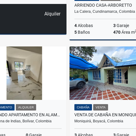
ARRIENDO CASA-ARBORETTO
La Calera, Cundinamarca, Colombia
Alquiler
4
Alcobas
3
Garaje
5
Baños
470
Área m
A
$11.855.200
AMENTO
ALQUILER
CABAÑA
VENTA
ARRIENDO APARTAMENTO EN ALAMEDA LA VICTORIA
VENTA DE CABAÑA EN MONIQU
na de Indias, Bolívar, Colombia
Moniquirá, Boyacá, Colombia
bas
0
Garaje
3
Alcobas
3
Garaje