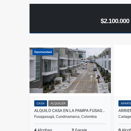
$2.100.000
Oportunidad
CASA
ALQUILER
APART
ALQUILO CASA EN LA PAMPA FUSAGASUGA
Fusagasugá, Cundinamarca, Colombia
Cartage
4
Alcobas
2
Garaje
0
Alco