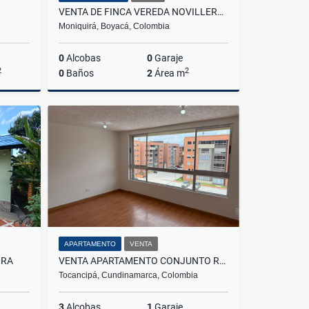
VENTA DE FINCA VEREDA NOVILLERO MONIQUIRA
Moniquirá, Boyacá, Colombia
0
Alcobas
0
Garaje
2
2
0
Baños
2
Área m
lquiler
Venta
$720.000.000
APARTAMENTO
VENTA
IRA
VENTA APARTAMENTO CONJUNTO RESIDENCIAL TEKA LOS MADEROS, TOCANCIPA
Tocancipá, Cundinamarca, Colombia
3
Alcobas
1
Garaje