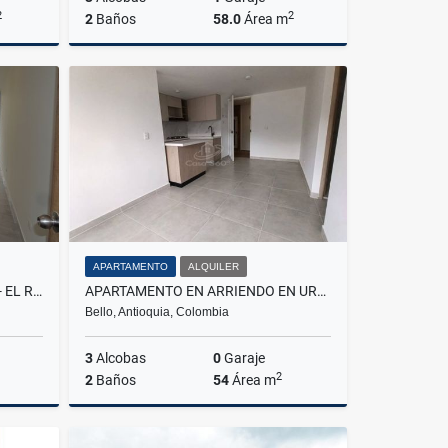
2
2
2
Baños
58.0
Área m
Venta
Venta
$248.000.000
APARTAMENTO
ALQUILER
VENDO APARTAMENTO CAJICA - EL ROCIO
APARTAMENTO EN ARRIENDO EN URBANIZACIÓN SENDERO SILVESTRE
Bello, Antioquia, Colombia
3
Alcobas
0
Garaje
2
2
Baños
54
Área m
Venta
Alquiler