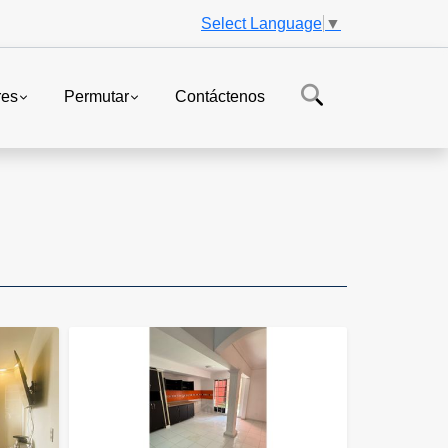
Select Language
▼
res
Permutar
Contáctenos