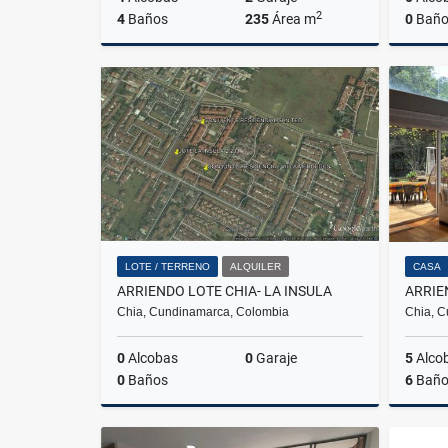
2
4
Baños
235
Área m
0
Baño
Alquiler
$3.000.000
LOTE / TERRENO
ALQUILER
CASA
ARRIENDO LOTE CHIA- LA INSULA
Chia, Cundinamarca, Colombia
Chia, C
0
Alcobas
0
Garaje
5
Alco
0
Baños
6
Baño
Alquiler