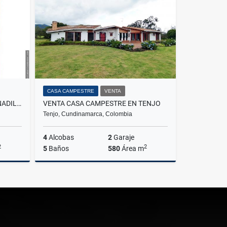
$1.700.000
CASA CAMPESTRE
VENTA
VENTA APARTAMENTO EN GRANADILLO BARRANQUILLA
VENTA CASA CAMPESTRE EN TENJO
Tenjo, Cundinamarca, Colombia
4
Alcobas
2
Garaje
2
2
5
Baños
580
Área m
Venta
Venta
$2.200.000.000