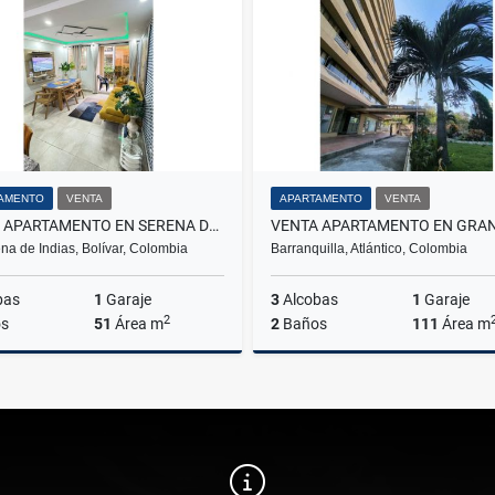
$18.000.000
$350.000.000
AMENTO
VENTA
APARTAMENTO
VENTA
VENTA APARTAMENTO EN SERENA DEL MAR
na de Indias, Bolívar, Colombia
Barranquilla, Atlántico, Colombia
bas
1
Garaje
3
Alcobas
1
Garaje
2
s
51
Área m
2
Baños
111
Área m
Venta
$420.000.000
$400.000.000