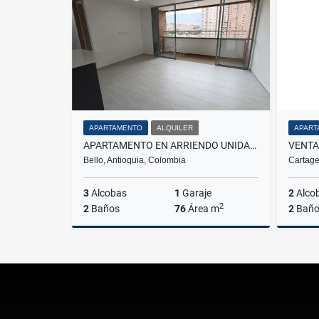
$18.000.000
APARTAMENTO
ALQUILER
APART
APARTAMENTO EN ARRIENDO UNIDAD DISTRITO PLAZA, BELLO
Bello, Antioquia, Colombia
Cartage
3
Alcobas
1
Garaje
2
Alco
2
2
Baños
76
Área m
2
Baño
Alquiler
$2.800.000