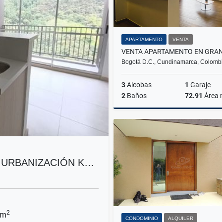
APARTAMENTO
VENTA
Bogotá D.C., Cundinamarca, Colomb
3
Alcobas
1
Garaje
2
Baños
72.91
Área
$440.000.000
 URBANIZACIÓN K…
2
 m
CONDOMINIO
ALQUILER