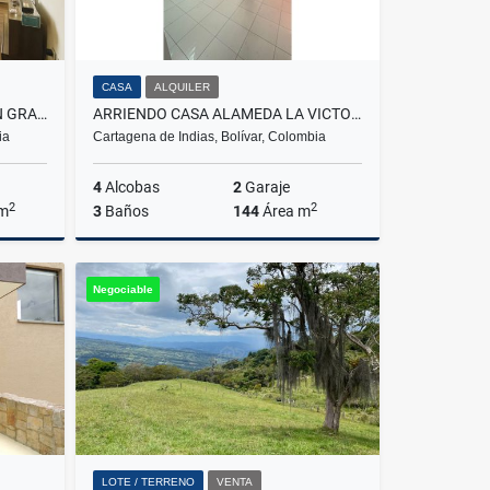
CASA
ALQUILER
VENTA APARTAMENTO EN GRAN GRANADA CONJUNTO TINGUAZUL BOGOTÁ
ARRIENDO CASA ALAMEDA LA VICTORIA
ia
Cartagena de Indias, Bolívar, Colombia
4
Alcobas
2
Garaje
2
2
 m
3
Baños
144
Área m
Venta
Alquiler
Negociable
$2.900.000
LOTE / TERRENO
VENTA