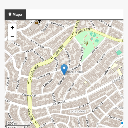
Mapa
+
−
200 m