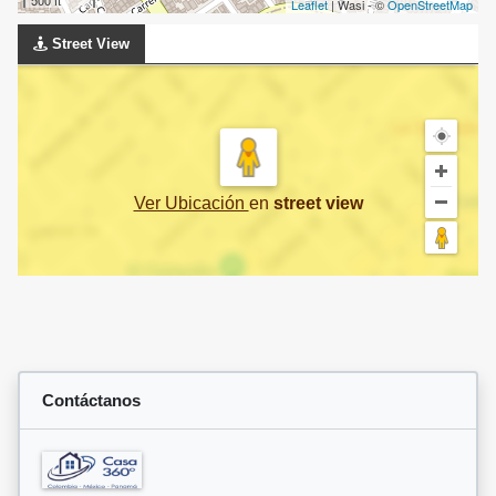
500 ft
Leaflet
| Wasi - ©
OpenStreetMap
Street View
Ver Ubicación
en
street view
Contáctanos