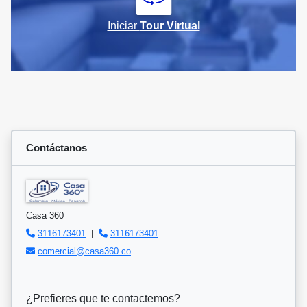
Iniciar
Tour Virtual
Contáctanos
Casa 360
3116173401
|
3116173401
comercial@casa360.co
¿Prefieres que te contactemos?