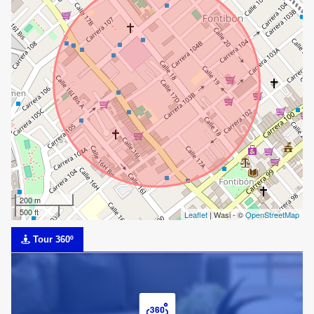
200 m
500 ft
Leaflet
| Wasi - ©
OpenStreetMap
Tour 360º