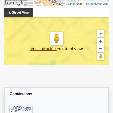
500 ft
Leaflet
| Wasi - ©
OpenStreetMap
Street View
Ver Ubicación
en
street view
Contáctanos