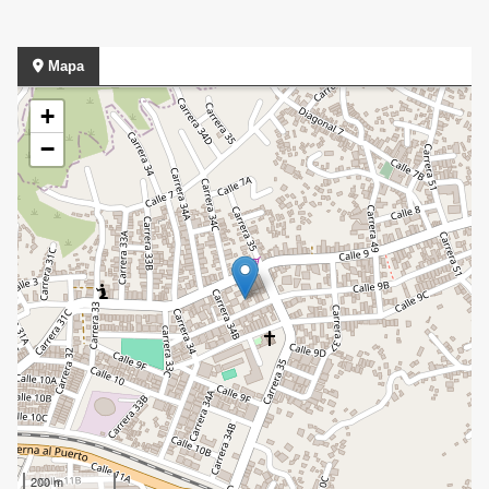
Mapa
+
−
200 m