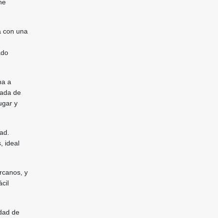
ne
a con una
ado
na a
eada de
ugar y
ad.
, ideal
rcanos, y
cil
udad de