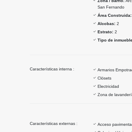
Zona / barrio:
Arc
San Fernando
Área Construida:
Alcobas:
2
Estrato:
2
Tipo de inmueble
Características interna :
Armarios Empotra
Clósets
Electricidad
Zona de lavander
Características externas :
Acceso paviment