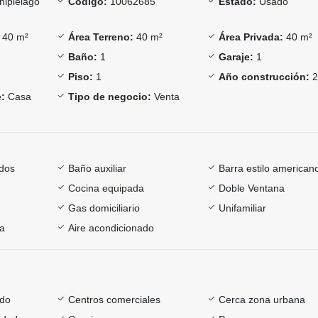
hipiélago
Código:
10062685
Estado:
Usado
40 m²
Área Terreno:
40 m²
Área Privada:
40 m²
Baño:
1
Garaje:
1
Piso:
1
Año construcción:
2
:
Casa
Tipo de negocio:
Venta
dos
Baño auxiliar
Barra estilo american
Cocina equipada
Doble Ventana
Gas domiciliario
Unifamiliar
ía
Aire acondicionado
ado
Centros comerciales
Cerca zona urbana