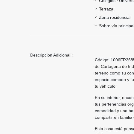
Colegios / Univer
Terraza
Zona residencial
Sobre vía principa
Descripción Adicional :
Código: 1006FR2685 
de Cartagena de Indi
terreno como su con
espacio cómodo y fun
tu vehículo.
En su interior, enco
tus pertenencias or
comodidad y una barr
compartir en familia
Esta casa está pensa