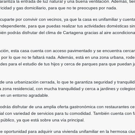
rantiza la entrada de luz natural y una buena ventilación. Además, tie
ricidad y gas domiciliario, para que no te preocupes por nada.
uparte por convivir con vecinos, ya que la casa es unifamiliar y cuent
ndependiente, para que puedas realizar tus actividades domésticas sin
ién podrás disfrutar del clima de Cartagena gracias al aire acondicion
ación, esta casa cuenta con acceso pavimentado y se encuentra cerca
 por lo que no te faltará nada. Además, está en una zona urbana, rod
ades para el estudio de tus hijos y cerca de parques para que puedan j
de una urbanización cerrada, lo que te garantiza seguridad y tranquilid
zona residencial, con mucha tranquilidad y cerca a jardines y colegios
os en un entorno agradable.
odrás disfrutar de una amplia oferta gastronómica con restaurantes ce
al con variedad de servicios para tu comodidad. También cuenta con fá
 público, ya que está sobre una vía principal.
e oportunidad para adquirir una vivienda unifamiliar en la hermosa ci