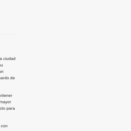
a ciudad
su
un
uardo de
antener
 mayor
cto para
 con