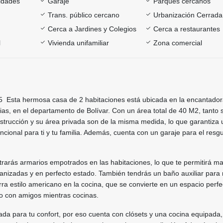
sidades
Garaje
Parques cercanos
Trans. público cercano
Urbanización Cerrada
Cerca a Jardines y Colegios
Cerca a restaurantes
l
Vivienda unifamiliar
Zona comercial
Esta hermosa casa de 2 habitaciones está ubicada en la encantador
as, en el departamento de Bolívar. Con un área total de 40 M2, tanto 
strucción y su área privada son de la misma medida, lo que garantiza 
cional para ti y tu familia. Además, cuenta con un garaje para el resg
ntrarás armarios empotrados en las habitaciones, lo que te permitirá m
ganizadas y en perfecto estado. También tendrás un baño auxiliar para
a estilo americano en la cocina, que se convierte en un espacio perfe
 o con amigos mientras cocinas.
da para tu confort, por eso cuenta con clósets y una cocina equipada,