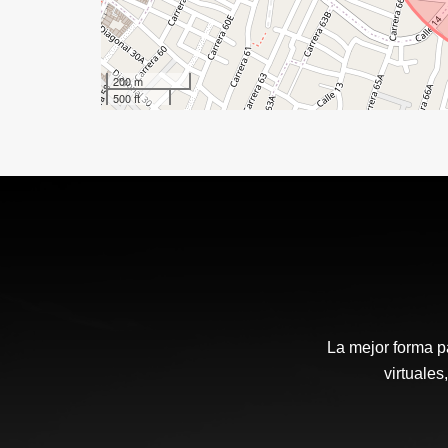
200 m
500 ft
La mejor forma p
virtuales