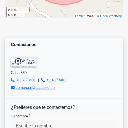
200 m
500 ft
Leaflet
| Wasi - ©
OpenStreetMap
Contáctanos
Casa 360
3116173401
|
3116173401
comercial@casa360.co
¿Prefieres que te contactemos?
*
Tu nombre