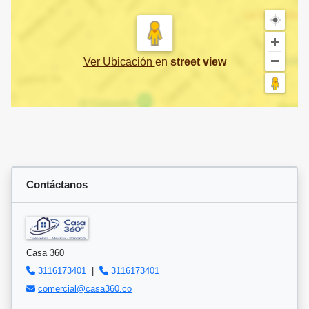
Ver Ubicación
en
street view
Contáctanos
Casa 360
3116173401
|
3116173401
comercial@casa360.co