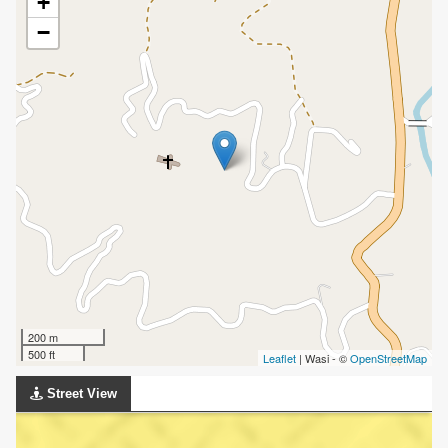
+
−
200 m
500 ft
Leaflet
| Wasi - ©
OpenStreetMap
Street View