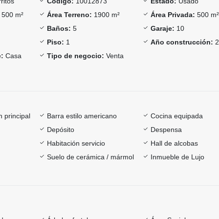
ritos
Código:
10012873
Estado:
Usado
500 m²
Área Terreno:
1900 m²
Área Privada:
500 m
Baños:
5
Garaje:
10
Piso:
1
Año construcción:
2
:
Casa
Tipo de negocio:
Venta
 principal
Barra estilo americano
Cocina equipada
Depósito
Despensa
Habitación servicio
Hall de alcobas
Suelo de cerámica / mármol
Inmueble de Lujo