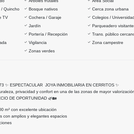
ado
Árboles frutales
Área Social
a / Quincho
Bosque nativos
Cerca zona urbana
e TV
Cochera / Garaje
Colegios / Universida
Jardín
Parqueadero visitante
Portería / Recepción
Trans. público cercan
rada
Vigilancia
Zona campestre
Zonas verdes
73 ✨ ESPECTACULAR JOYA INMOBILIARIA EN CERRITOS ✨
raleza, privacidad y confort en una de las zonas de mayor valorizació
RECIO DE OPORTUNIDAD 🌿🏡
00 m² con excelente ubicación
s con amplios y elegantes espacios
ciones