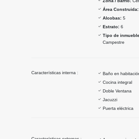
Zona / barrio:
Cer
Área Construida:
Alcobas:
5
Estrato:
6
Tipo de inmueble
Campestre
Características interna :
Baño en habitación
Cocina integral
Doble Ventana
Jacuzzi
Puerta eléctrica
Características externas :