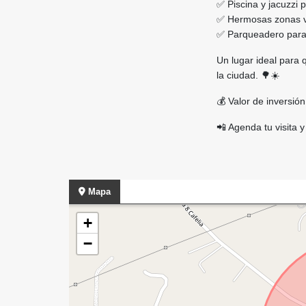
✅ Piscina y jacuzzi p
✅ Hermosas zonas ve
✅ Parqueadero para
Un lugar ideal para 
la ciudad. 🌳☀️
💰 Valor de inversió
📲 Agenda tu visita 
Mapa
+
−