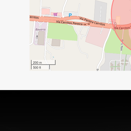
200 m
500 ft