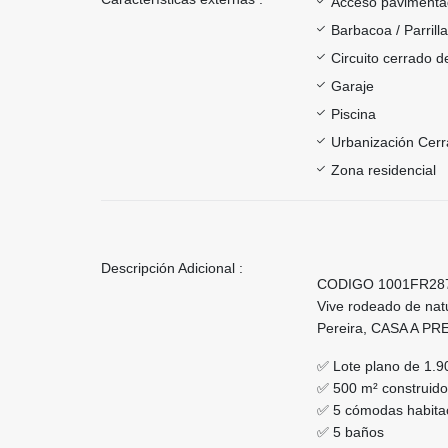
Acceso paviment
Barbacoa / Parrill
Circuito cerrado d
Garaje
Piscina
Urbanización Cer
Zona residencial
Descripción Adicional :
CODIGO 1001FR28
Vive rodeado de natu
Pereira, CASA A P
✅ Lote plano de 1.9
✅ 500 m² construido
✅ 5 cómodas habita
✅ 5 baños