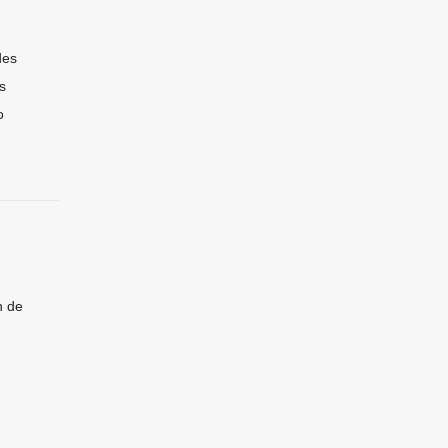
des
s
o
n de