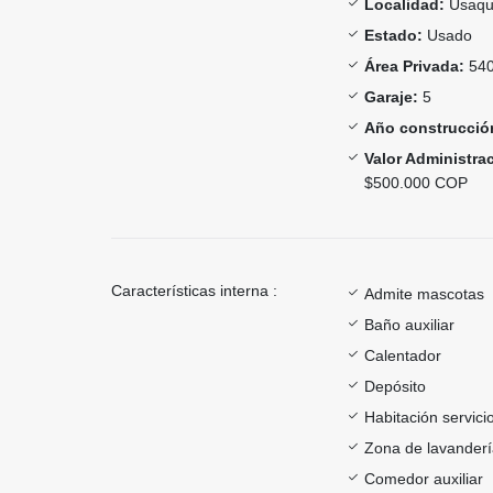
Localidad:
Usaqu
Estado:
Usado
Área Privada:
540
Garaje:
5
Año construcció
Valor Administra
$500.000 COP
Características interna :
Admite mascotas
Baño auxiliar
Calentador
Depósito
Habitación servici
Zona de lavander
Comedor auxiliar