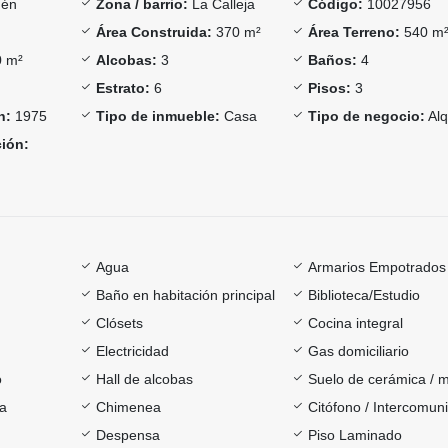
én
Zona / barrio:
La Calleja
Código:
10027956
Área Construida:
370 m²
Área Terreno:
540 m
 m²
Alcobas:
3
Baños:
4
Estrato:
6
Pisos:
3
n:
1975
Tipo de inmueble:
Casa
Tipo de negocio:
Alq
ción:
Agua
Armarios Empotrados
Baño en habitación principal
Biblioteca/Estudio
Clósets
Cocina integral
Electricidad
Gas domiciliario
o
Hall de alcobas
Suelo de cerámica / 
ía
Chimenea
Citófono / Intercomun
Despensa
Piso Laminado