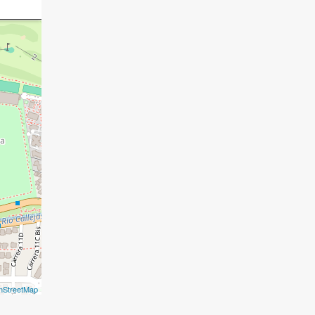
nStreetMap