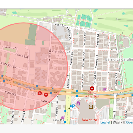
Leaflet
| Wasi - ©
Ope