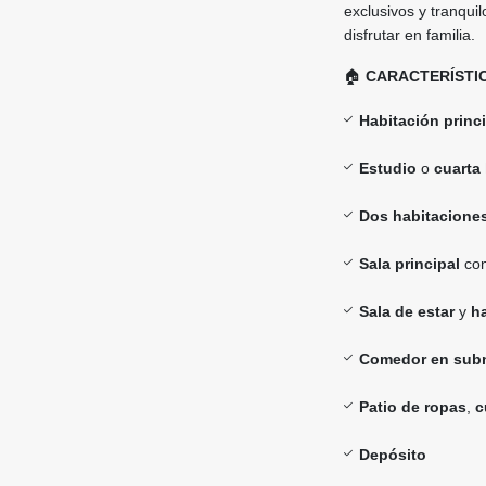
exclusivos y tranqui
disfrutar en familia.
🏠
CARACTERÍSTIC
Habitación princ
Estudio
o
cuarta
Dos habitaciones
Sala principal
co
Sala de estar
y
ha
Comedor en subn
Patio de ropas
,
c
Depósito