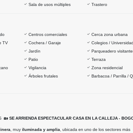
Sala de usos múltiples
Trastero
ado
Centros comerciales
Cerca zona urbana
e TV
Cochera / Garaje
Colegios / Universida
Jardín
Parqueadero visitante
Patio
Terraza
rcano
Vigilancia
Zona residencial
Árboles frutales
Barbacoa / Parrilla / 
6
🏡
SE ARRIENDA ESPECTACULAR CASA EN LA CALLEJA - BOG
inera
, muy
iluminada y amplia
, ubicada en uno de los sectores más