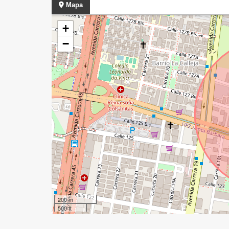
Mapa
+
−
200 m
500 ft