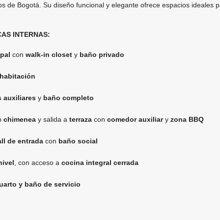
los de Bogotá. Su diseño funcional y elegante ofrece espacios ideales 
AS INTERNAS:
ipal
con
walk-in closet
y
baño privado
 habitación
 auxiliares
y
baño completo
n
chimenea
y salida a
terraza
con
comedor auxiliar
y
zona BBQ
ll de entrada
con
baño social
ivel
, con acceso a
cocina integral cerrada
uarto y baño de servicio