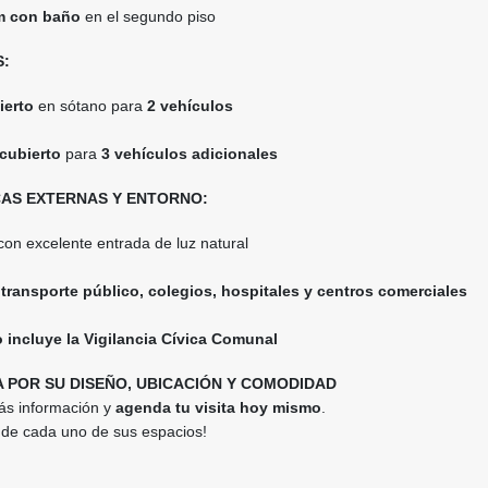
m con baño
en el segundo piso
:
ierto
en sótano para
2 vehículos
cubierto
para
3 vehículos adicionales
AS EXTERNAS Y ENTORNO:
 con excelente entrada de luz natural
 transporte público, colegios, hospitales y centros comerciales
o incluye la Vigilancia Cívica Comunal
A POR SU DISEÑO, UBICACIÓN Y COMODIDAD
ás información y
agenda tu visita hoy mismo
.
 de cada uno de sus espacios!