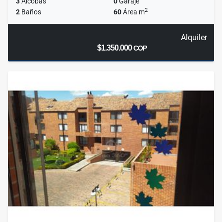
3
Alcobas
0
Garaje
2
2
Baños
60
Área m
Alquiler
$1.350.000
COP