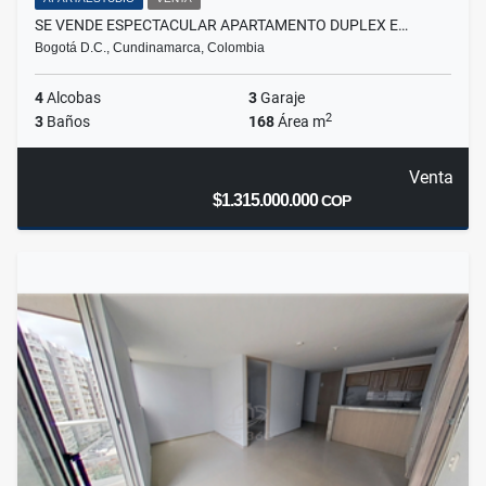
SE VENDE ESPECTACULAR APARTAMENTO DUPLEX E…
Bogotá D.C., Cundinamarca, Colombia
4
Alcobas
3
Garaje
2
3
Baños
168
Área m
Venta
$1.315.000.000
COP