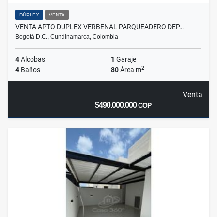
DÚPLEX
VENTA
VENTA APTO DUPLEX VERBENAL PARQUEADERO DEP…
Bogotá D.C., Cundinamarca, Colombia
4
Alcobas
1
Garaje
2
4
Baños
80
Área m
Venta
$490.000.000
COP