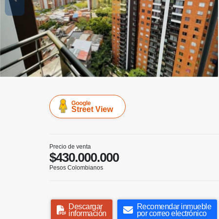
Google
Street View
Precio de venta
$430.000.000
Pesos Colombianos
Descargar
Recomendar inmueble
información
por correo electrónico