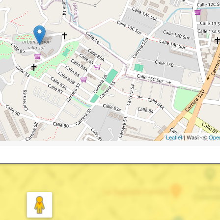
Leaflet
| Wasi - ©
Ope