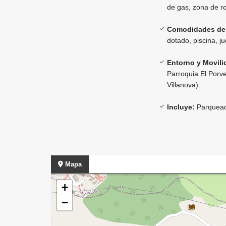
de gas, zona de r
Comodidades del 
dotado, piscina, j
Entorno y Movili
Parroquia El Porve
Villanova).
Incluye:
Parquead
Mapa
+
−