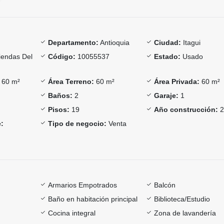
Departamento:
Antioquia
Ciudad:
Itagui
iendas Del
Código:
10055537
Estado:
Usado
60 m²
Área Terreno:
60 m²
Área Privada:
60 m²
Baños:
2
Garaje:
1
Pisos:
19
Año construcción:
2
:
Tipo de negocio:
Venta
Armarios Empotrados
Balcón
Baño en habitación principal
Biblioteca/Estudio
Cocina integral
Zona de lavandería