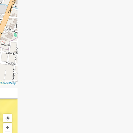
nStreetMap