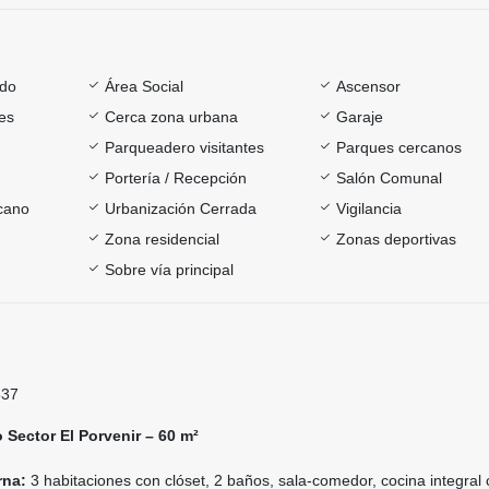
ado
Área Social
Ascensor
es
Cerca zona urbana
Garaje
Parqueadero visitantes
Parques cercanos
Portería / Recepción
Salón Comunal
rcano
Urbanización Cerrada
Vigilancia
Zona residencial
Zonas deportivas
Sobre vía principal
537
 Sector El Porvenir – 60 m²
rna:
3 habitaciones con clóset, 2 baños, sala-comedor, cocina integral