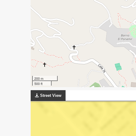
200 m
500 ft
Street View