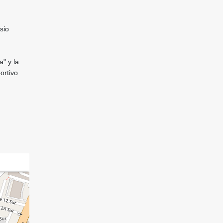
sio
" y la
ortivo