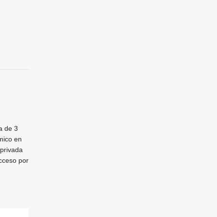
a de 3
mico en
 privada
acceso por