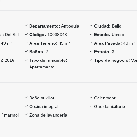
Departamento:
Antioquia
Ciudad:
Bello
as Del Sol
Código:
10038343
Estado:
Usado
49 m²
Área Terreno:
49 m²
Área Privada:
49 m²
Baños:
2
Estrato:
3
n:
2016
Tipo de inmueble:
Tipo de negocio:
Ve
Apartamento
Baño auxiliar
Calentador
Cocina integral
Gas domiciliario
 / mármol
Zona de lavandería