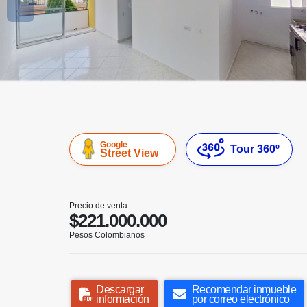
Google
Tour 360º
Street View
Precio de venta
$221.000.000
Pesos Colombianos
Descargar
Recomendar inmueble
información
por correo electrónico