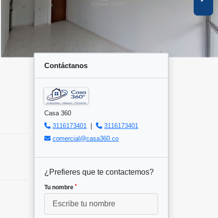
Contáctanos
Casa 360
3116173401
|
3116173401
comercial@casa360.co
¿Prefieres que te contactemos?
*
Tu nombre