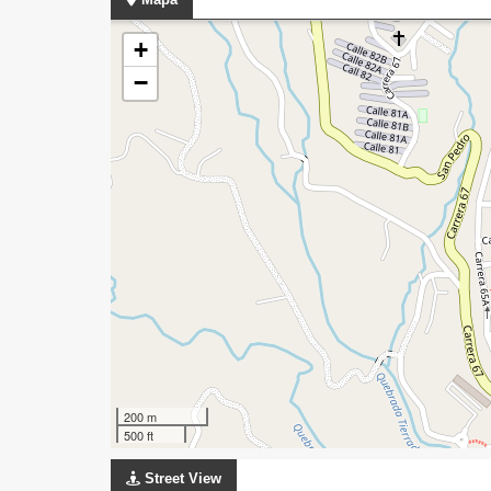
+
−
200 m
500 ft
Street View