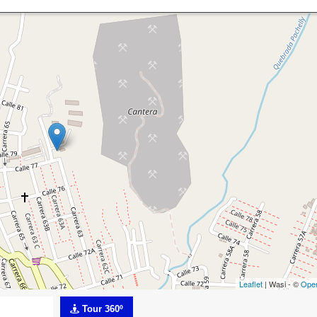
Leaflet
| Wasi - ©
Ope
Tour 360º