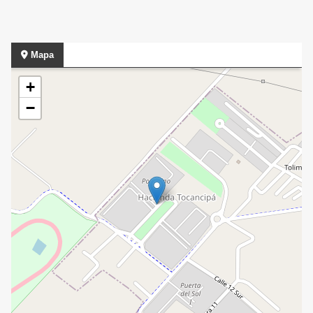
Mapa
+
−