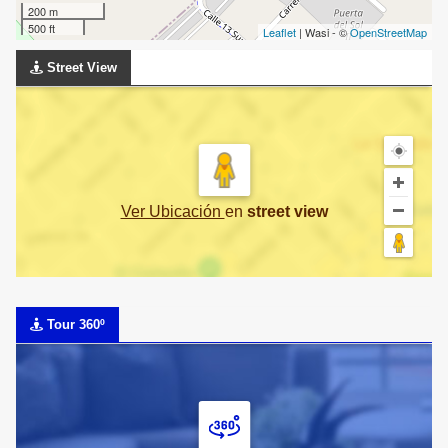
200 m
500 ft
Leaflet
| Wasi - ©
OpenStreetMap
Street View
Ver Ubicación
en
street view
Tour 360º