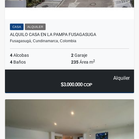
CASA
ALQUILER
ALQUILO CASA EN LA PAMPA FUSAGASUGA
Fusagasugá, Cundinamarca, Colombia
4
Alcobas
2
Garaje
2
4
Baños
235
Área m
Alquiler
$3.000.000
COP