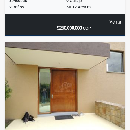
3
Alcobas
0
Garaje
2
2
Baños
50.17
Área m
Venta
$250.000.000
COP