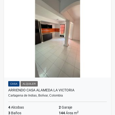
CASA
ALQUILER
ARRIENDO CASA ALAMEDA LA VICTORIA
Cartagena de Indias, Bolívar, Colombia
4
Alcobas
2
Garaje
2
3
Baños
144
Área m