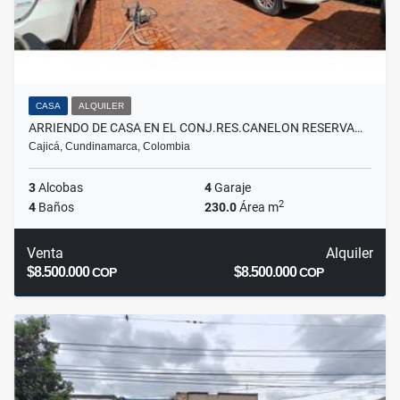
CASA
ALQUILER
ARRIENDO DE CASA EN EL CONJ.RES.CANELON RESERVA…
Cajicá, Cundinamarca, Colombia
3
Alcobas
4
Garaje
2
4
Baños
230.0
Área m
Venta
Alquiler
$8.500.000
$8.500.000
COP
COP