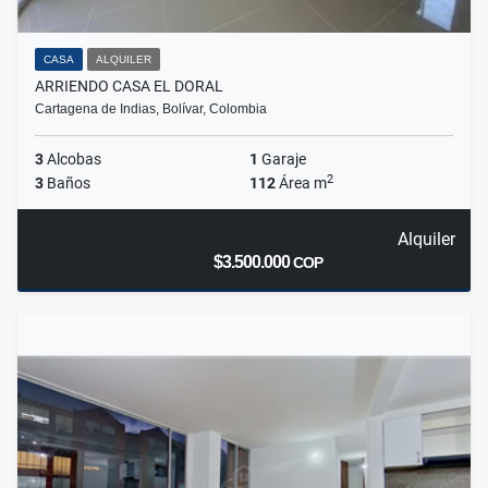
CASA
ALQUILER
ARRIENDO CASA EL DORAL
Cartagena de Indias, Bolívar, Colombia
3
Alcobas
1
Garaje
2
3
Baños
112
Área m
Alquiler
$3.500.000
COP