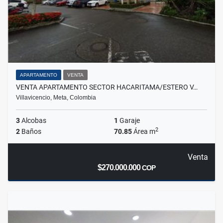
APARTAMENTO
VENTA
VENTA APARTAMENTO SECTOR HACARITAMA/ESTERO V…
Villavicencio, Meta, Colombia
3
Alcobas
1
Garaje
2
2
Baños
70.85
Área m
Venta
$270.000.000
COP