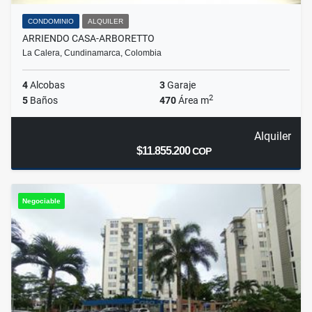
CONDOMINIO
ALQUILER
ARRIENDO CASA-ARBORETTO
La Calera, Cundinamarca, Colombia
4
Alcobas
3
Garaje
2
5
Baños
470
Área m
Alquiler
$11.855.200
COP
Negociable