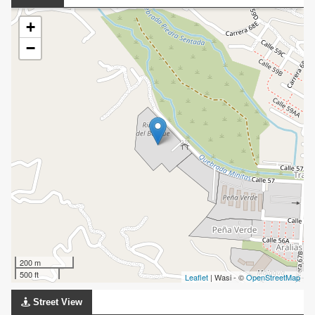
+
−
200 m
500 ft
Leaflet
| Wasi - ©
OpenStreetMap
Street View