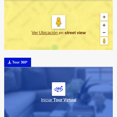
Ver Ubicación
en
street view
Tour 360º
Iniciar
Tour Virtual