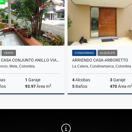
ble
$205.000.000
$18.000.000
VENTA
CONDOMINIO
ALQUILER
VENTA CASA CONJUNTO ANILLO VIAL HACARITAMA
ARRIENDO CASA-ARBORETTO
cencio, Meta, Colombia
La Calera, Cundinamarca, Colombia
bas
1
Garaje
4
Alcobas
3
Garaje
2
ños
93.97
Área m
5
Baños
470
Área m
Venta
A
$355.000.000
$11.855.200