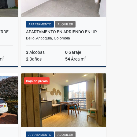
APARTAMENTO
ALQUILER
VENTA DE APARTAMENTO EN VERDE VIVO MADRID
APARTAMENTO EN ARRIENDO EN URBANIZACIÓN SENDERO SILVESTRE
Bello, Antioquia, Colombia
3
Alcobas
0
Garaje
2
2
 m
2
Baños
54
Área m
Venta
Alquiler
Bajó de precio
$1.700.000
APARTAMENTO
ALQUILER