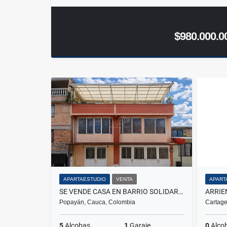
$980.000.0
APARTAESTUDIO
VENTA
APART
SE VENDE CASA EN BARRIO SOLIDARIDAD – POPAYÁN
Popayán, Cauca, Colombia
Cartage
5
Alcobas
1
Garaje
0
Alco