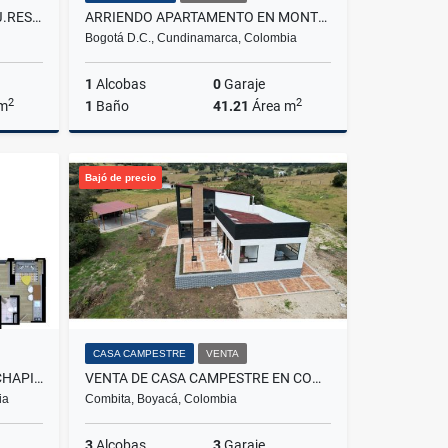
ARRIENDO DE CASA EN EL CONJ.RES.CANELON RESERVADO, CAJICA
ARRIENDO APARTAMENTO EN MONTEVIDEO SALITRE FONTIBON BOGOTÁ
Bogotá D.C., Cundinamarca, Colombia
1
Alcobas
0
Garaje
2
2
 m
1
Baño
41.21
Área m
lquiler
Alquiler
Bajó de precio
00
$1.900.000
CASA CAMPESTRE
VENTA
VENTA DE APARTAESTUDIO EN CHAPINERO OCCIDENTAL
VENTA DE CASA CAMPESTRE EN COMBITA
ia
Combita, Boyacá, Colombia
3
Alcobas
3
Garaje