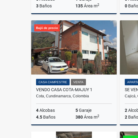
2
3
Baños
135
Área m
0
Baño
Venta
Bajó de precio
$350.000.000
CASA CAMPESTRE
VENTA
APART
VENDO CASA COTA-MAJUY 1
Cota, Cundinamarca, Colombia
Cajicá,
4
Alcobas
5
Garaje
2
Alco
2
4.5
Baños
380
Área m
2
Baño
Venta