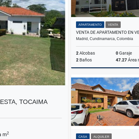
APARTAMENTO
VENTA
Madrid, Cundinamarca, Colombia
2
Alcobas
0
Garaje
2
Baños
47.27
Área
$165.000.000
ESTA, TOCAIMA
2
a m
CASA
ALQUILER