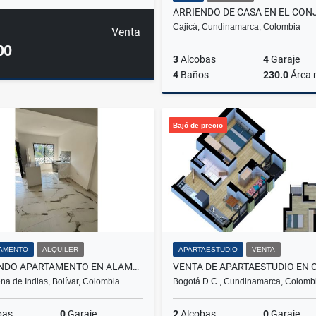
Cajicá, Cundinamarca, Colombia
Venta
00
3
Alcobas
4
Garaje
4
Baños
230.0
Área
Venta
A
Bajó de precio
$8.500.000
$8.500.0
AMENTO
ALQUILER
APARTAESTUDIO
VENTA
ARRIENDO APARTAMENTO EN ALAMEDA LA VICTORIA
na de Indias, Bolívar, Colombia
Bogotá D.C., Cundinamarca, Colomb
bas
0
Garaje
2
Alcobas
0
Garaje