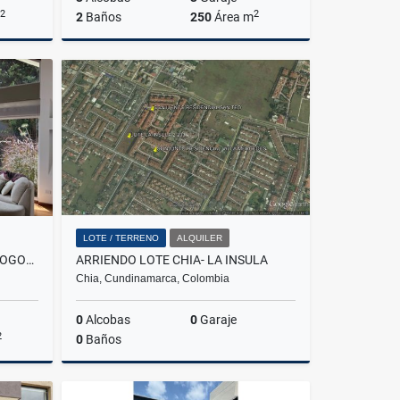
2
2
2
Baños
250
Área m
Venta
Venta
Alquiler
$800.000.000
$3.000.000
LOTE / TERRENO
ALQUILER
ARRIENDO CASA SAN SIMON - BOGOTA
ARRIENDO LOTE CHIA- LA INSULA
Chia, Cundinamarca, Colombia
0
Alcobas
0
Garaje
2
0
Baños
lquiler
Alquiler