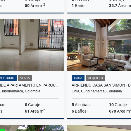
2
s
50
Área m
1
Baño
35.7
Área m
Alquiler
$1.100.000
$310.000.000
AESTUDIO
VENTA
CASA
ALQUILER
SE VENDE APARTAMENTO EN PARQUES DE HATOGRANDE EN CAJICÁ
 Cundinamarca, Colombia
Chia, Cundinamarca, Colombia
bas
0
Garaje
5
Alcobas
10
Garaje
2
s
61
Área m
6
Baños
670
Área m
Venta
A