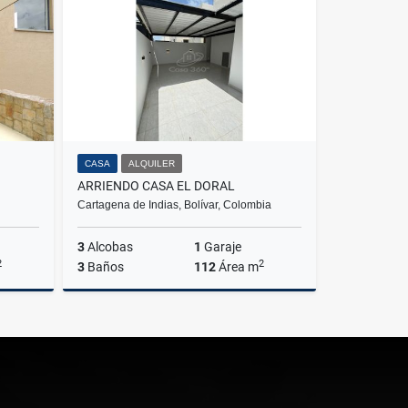
$18.000.000
CASA
ALQUILER
ARRIENDO CASA EL DORAL
Cartagena de Indias, Bolívar, Colombia
3
Alcobas
1
Garaje
2
2
3
Baños
112
Área m
lquiler
Alquiler
$3.200.000