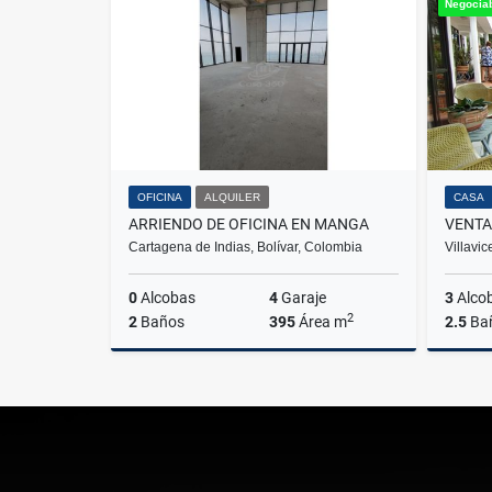
Negocia
$1.797.000.000
OFICINA
ALQUILER
CASA
ARRIENDO DE OFICINA EN MANGA
Cartagena de Indias, Bolívar, Colombia
Villavi
0
Alcobas
4
Garaje
3
Alco
2
2
Baños
395
Área m
2.5
Ba
Alquiler
$47.400.000