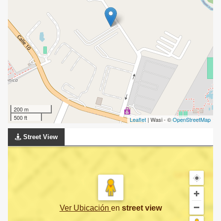
200 m
500 ft
Leaflet
| Wasi - ©
OpenStreetMap
Street View
Ver Ubicación
en
street view