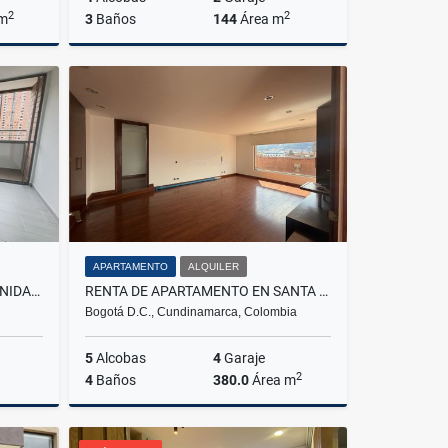
2
2
 m
3
Baños
144
Área m
Venta
Alquiler
$2.900.000
APARTAMENTO
ALQUILER
APARTAMENTO EN ARRIENDO UNIDAD DISTRITO PLAZA, BELLO
RENTA DE APARTAMENTO EN SANTA BARBARA
Bogotá D.C., Cundinamarca, Colombia
5
Alcobas
4
Garaje
2
4
Baños
380.0
Área m
lquiler
Venta
Alquiler