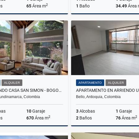
2
s
65
Área m
1
Baño
34.49
Área
Venta
$250.000.000
$650.000.000
ALQUILER
APARTAMENTO
ALQUILER
ARRIENDO CASA SAN SIMON - BOGOTA
undinamarca, Colombia
Bello, Antioquia, Colombia
bas
10
Garaje
3
Alcobas
1
Garaje
2
2
s
670
Área m
2
Baños
76
Área m
Alquiler
A