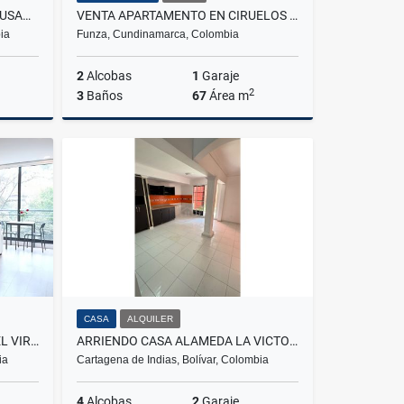
VENTA DE CASA EN LA PAMPA FUSAGASUGA
VENTA APARTAMENTO EN CIRUELOS DEL EDEN, FUNZA
ia
Funza, Cundinamarca, Colombia
2
Alcobas
1
Garaje
2
3
Baños
67
Área m
Venta
Venta
$270.000.000
CASA
ALQUILER
VENTA DE APARTAESTUDIO EN EL VIRREY
ARRIENDO CASA ALAMEDA LA VICTORIA
ia
Cartagena de Indias, Bolívar, Colombia
4
Alcobas
2
Garaje