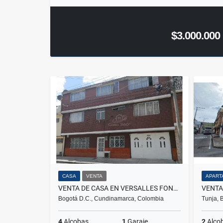
$3.000.000
CASA
VENTA
APART
VENTA DE CASA EN VERSALLES FONTIBÓN
Bogotá D.C., Cundinamarca, Colombia
Tunja, 
4
Alcobas
1
Garaje
2
Alco