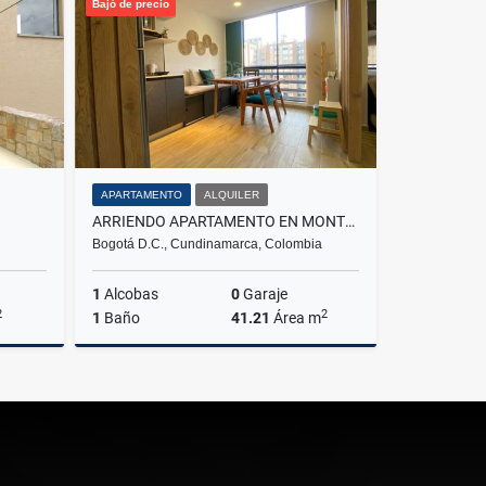
Bajó de precio
$14.000.000
$14.000.000
APARTAMENTO
ALQUILER
ARRIENDO APARTAMENTO EN MONTEVIDEO SALITRE FONTIBON BOGOTÁ
Bogotá D.C., Cundinamarca, Colombia
1
Alcobas
0
Garaje
2
2
1
Baño
41.21
Área m
lquiler
Alquiler
$1.900.000