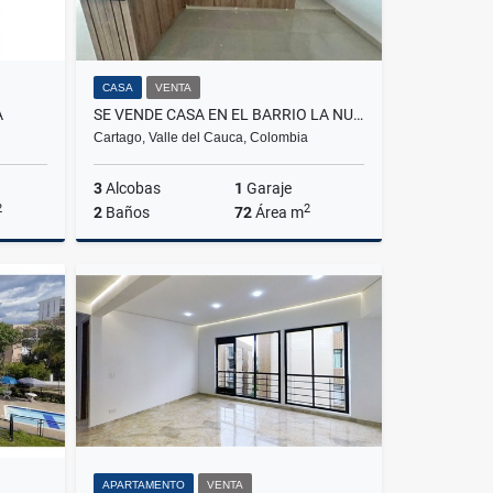
CASA
VENTA
A
SE VENDE CASA EN EL BARRIO LA NUEVA CARTAGO, CARTAGO, VALLE
Cartago, Valle del Cauca, Colombia
3
Alcobas
1
Garaje
2
2
2
Baños
72
Área m
Venta
Venta
$195.000.000
APARTAMENTO
VENTA