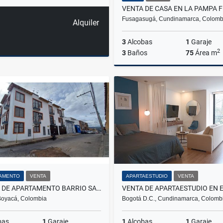
Fusagasugá, Cundinamarca, Colomb
Alquiler
3
Alcobas
1
Garaje
2
3
Baños
75
Área m
$370.000.000
AMENTO
VENTA
APARTAESTUDIO
VENTA
VENTA DE APARTAMENTO BARRIO SANTA BARBARA TUNJA
Boyacá, Colombia
Bogotá D.C., Cundinamarca, Colomb
bas
1
Garaje
1
Alcobas
1
Garaje