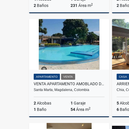
2
2
Baños
231
Área m
2
Baño
Venta
$700.000.000
APARTAMENTO
VENTA
CASA
VENTA APARTAMENTO AMOBLADO DOS ALCOBAS TURISTICO EN CONDOMINIO - E.C.
Santa Marta, Magdalena, Colombia
Chia, C
2
Alcobas
1
Garaje
5
Alco
2
1
Baño
54
Área m
6
Baño
Venta