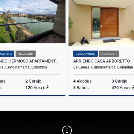
$18.000.000
$2.800.000
AMENTO
ALQUILER
CONDOMINIO
ALQUILER
ARRIENDO HERMOSO APARTAMENTO EN RESERVA DEL SOL MOSQUERA
ARRIENDO CASA-ARBORETTO
ra, Cundinamarca, Colombia
La Calera, Cundinamarca, Colombia
bas
2
Garaje
4
Alcobas
3
Garaje
2
s
120
Área m
5
Baños
470
Área m
Alquiler
A
$3.110.000
$11.855.200