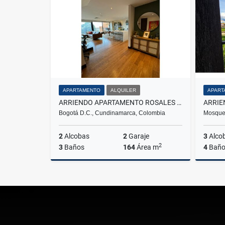
$300.000.000
APARTAMENTO
ALQUILER
APART
ARRIENDO APARTAMENTO ROSALES BOGOTA
Bogotá D.C., Cundinamarca, Colombia
Mosque
2
Alcobas
2
Garaje
3
Alco
2
3
Baños
164
Área m
4
Baño
Alquiler
$10.000.000