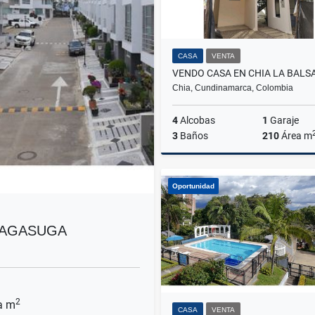
CASA
VENTA
VENDO CASA EN CHIA LA BALS
Chia, Cundinamarca, Colombia
4
Alcobas
1
Garaje
3
Baños
210
Área m
Oportunidad
$680.000.000
SAGASUGA
2
a m
CASA
VENTA