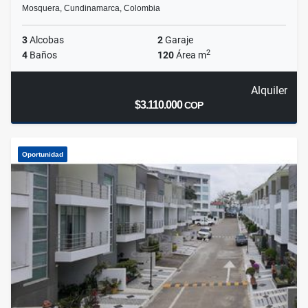
Mosquera, Cundinamarca, Colombia
3
Alcobas
2
Garaje
2
4
Baños
120
Área m
Alquiler
$3.110.000
COP
Oportunidad