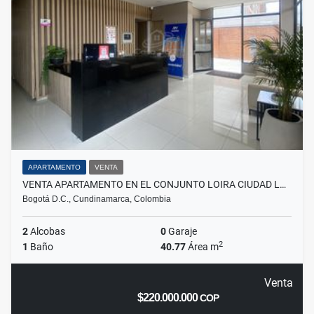
APARTAMENTO
VENTA
VENTA APARTAMENTO EN EL CONJUNTO LOIRA CIUDAD L…
Bogotá D.C., Cundinamarca, Colombia
2
Alcobas
0
Garaje
2
1
Baño
40.77
Área m
Venta
$220.000.000
COP