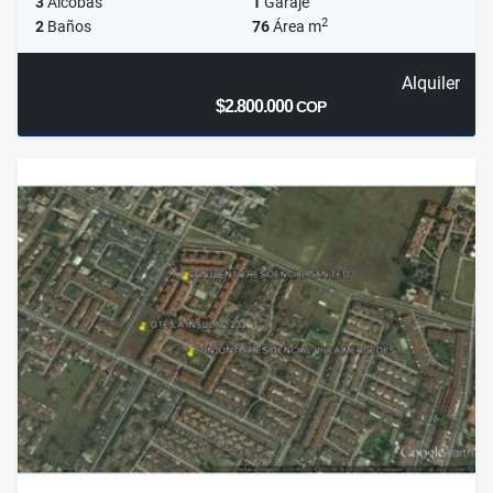
3
Alcobas
1
Garaje
2
2
Baños
76
Área m
Alquiler
$2.800.000
COP