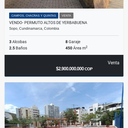
CAMPOS, CHACRAS Y QUINTAS
VENTA
VENDO- PERMUTO ALTOS DE YERBABUENA
Sopo, Cundinamarca, Colombia
3
Alcobas
8
Garaje
2
2.5
Baños
450
Área m
Venta
$2.900.000.000
COP