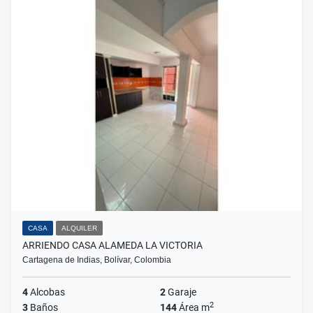
CASA
ALQUILER
ARRIENDO CASA ALAMEDA LA VICTORIA
Cartagena de Indias, Bolívar, Colombia
4
Alcobas
2
Garaje
2
3
Baños
144
Área m