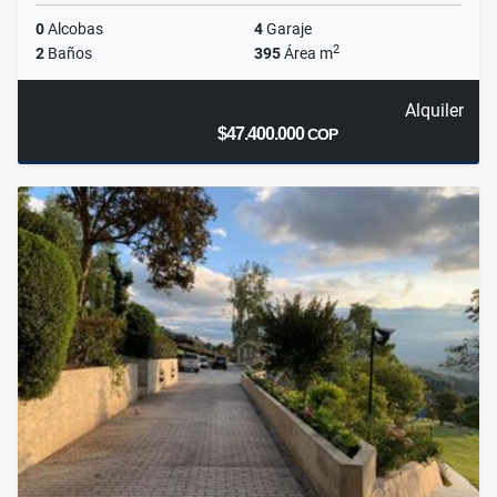
0
Alcobas
4
Garaje
2
2
Baños
395
Área m
Alquiler
$47.400.000
COP