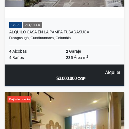
CASA
ALQUILER
ALQUILO CASA EN LA PAMPA FUSAGASUGA
Fusagasugá, Cundinamarca, Colombia
4
Alcobas
2
Garaje
2
4
Baños
235
Área m
Alquiler
$3.000.000
COP
Bajó de precio