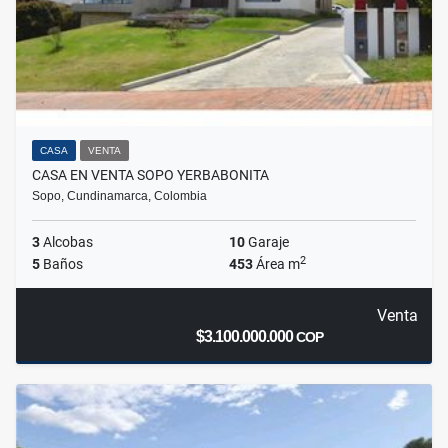
CASA
VENTA
CASA EN VENTA SOPO YERBABONITA
Sopo, Cundinamarca, Colombia
3
Alcobas
10
Garaje
2
5
Baños
453
Área m
Venta
$3.100.000.000
COP