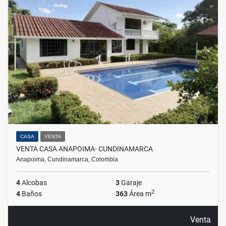
CASA
VENTA
VENTA CASA ANAPOIMA- CUNDINAMARCA
Anapoima, Cundinamarca, Colombia
4
Alcobas
3
Garaje
2
4
Baños
363
Área m
Venta