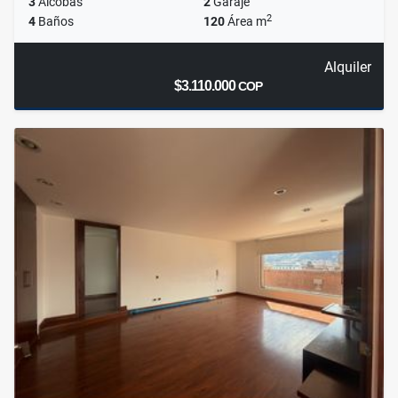
3
Alcobas
2
Garaje
2
4
Baños
120
Área m
Alquiler
$3.110.000
COP