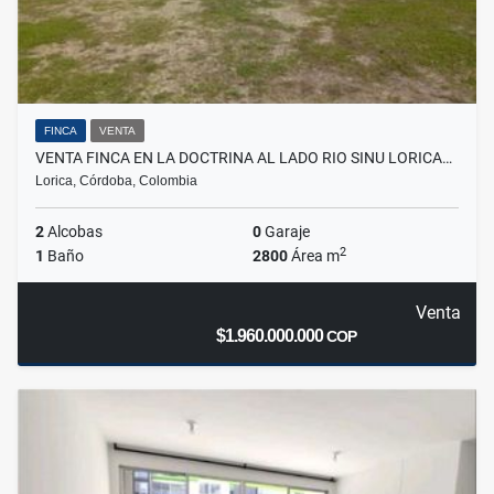
FINCA
VENTA
VENTA FINCA EN LA DOCTRINA AL LADO RIO SINU LORICA…
Lorica, Córdoba, Colombia
2
Alcobas
0
Garaje
2
1
Baño
2800
Área m
Venta
$1.960.000.000
COP