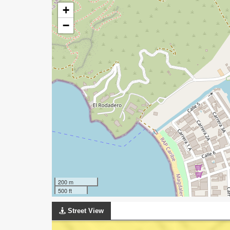
+
−
200 m
500 ft
Street View