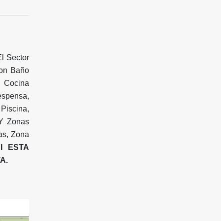
l Sector
Con Baño
, Cocina
espensa,
Piscina,
 Y Zonas
as, Zona
I ESTA
A.