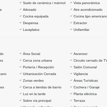
Suelo de cerámica / mármol
Vista panorámica
ía
Adosado
Aire acondicionado
Cocina equipada
Cocina tipo american
Despensa
Extractor
Lavaplatos
Unifamiliar
ado
Área Social
Ascensor
es
Cerca zona urbana
Circuito cerrado de T
Portería / Recepción
Salón Comunal
rcano
Urbanización Cerrada
Vigilancia
Zonas verdes
Áreas Turísticas
tes
Cerca a tiendas de barrio
Cochera / Garaje
Luz en la tarde
Planta eléctrica
Sobre vía principal
Terraza