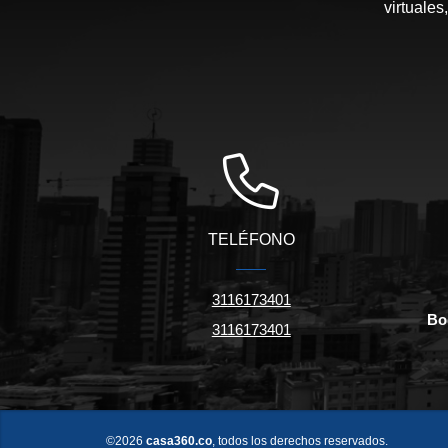
virtuales
TELÉFONO
3116173401
Bo
3116173401
©2026
casa360.co
, todos los derechos reservados.