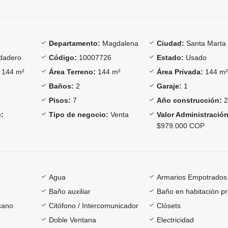
Departamento:
Magdalena
Ciudad:
Santa Marta
dadero
Código:
10007726
Estado:
Usado
144 m²
Área Terreno:
144 m²
Área Privada:
144 m
Baños:
2
Garaje:
1
Pisos:
7
Año construcción:
2
:
Tipo de negocio:
Venta
Valor Administración
$979.000 COP
Agua
Armarios Empotrados
Baño auxiliar
Baño en habitación pr
cano
Citófono / Intercomunicador
Clósets
Doble Ventana
Electricidad