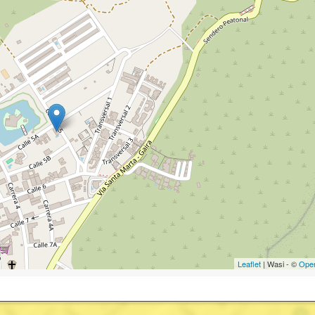
Leaflet
| Wasi - ©
Ope