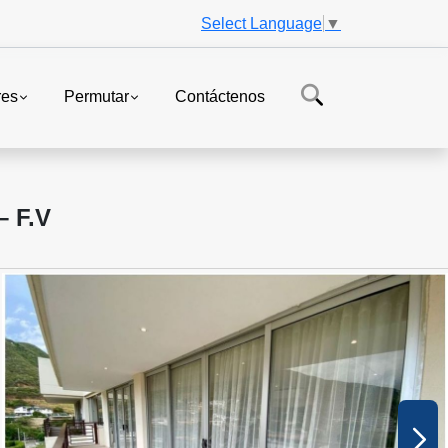
Select Language
▼
res
Permutar
Contáctenos
 F.V