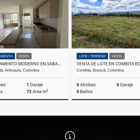
$11.855.200
$3.200.000
AMENTO
VENTA
LOTE / TERRENO
VENTA
APARTAMENTO MODERNO EN SABANETA
VENTA DE LOTE EN COMBITA B
a, Antioquia, Colombia
Combita, Boyacá, Colombia
bas
1
Garaje
0
Alcobas
0
Garaje
2
s
72
Área m
0
Baños
Venta
$460.000.000
$108.000.000