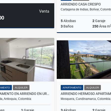
ARRIENDO CASA CRESPO
Cartagena de Indias, Bolívar, Colomb
Venta
00
5
Alcobas
2
Garaje
3
Baños
250
Área m
A
$5.000.000
AMENTO
ALQUILER
APARTAMENTO
ALQUILER
APARTAMENTO EN ARRIENDO EN URBANIZACIÓN KUO- SABANETA
a, Antioquia, Colombia
Mosquera, Cundinamarca, Colombia
bas
1
Garaje
3
Alcobas
2
Garaje