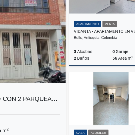
APARTAMENTO
VENTA
Bello, Antioquia, Colombia
3
Alcobas
0
Garaje
2
2
Baños
56
Área m
$284.000.000
O CON 2 PARQUEA…
2
a m
CASA
ALQUILER