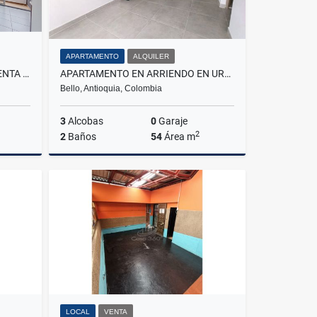
APARTAMENTO
ALQUILER
VIDANTA - APARTAMENTO EN VENTA EN SAN GABRIEL, BELLO
APARTAMENTO EN ARRIENDO EN URBANIZACIÓN SENDERO SILVESTRE
Bello, Antioquia, Colombia
3
Alcobas
0
Garaje
2
2
Baños
54
Área m
Venta
Alquiler
$1.700.000
LOCAL
VENTA