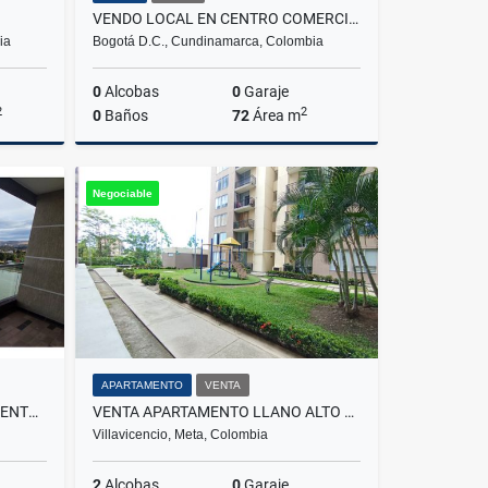
VENDO LOCAL EN CENTRO COMERCIAL EN EL RETREPO, ANTONIO NARIÑO, BOGOTA
ia
Bogotá D.C., Cundinamarca, Colombia
0
Alcobas
0
Garaje
2
2
0
Baños
72
Área m
lquiler
Venta
Negociable
$250.000.000
APARTAMENTO
VENTA
ARRIENDO HERMOSO APARTAMENTO EN RESERVA DEL SOL MOSQUERA
VENTA APARTAMENTO LLANO ALTO VIA A CATAMA VILLAVICENCIO
Villavicencio, Meta, Colombia
2
Alcobas
0
Garaje