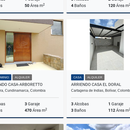
2
s
50
Área m
4
Baños
120
Área m
Alquiler
A
$2.100.000
$3.110.000
MINIO
ALQUILER
CASA
ALQUILER
NDO CASA-ARBORETTO
ARRIENDO CASA EL DORAL
ra, Cundinamarca, Colombia
Cartagena de Indias, Bolívar, Colomb
bas
3
Garaje
3
Alcobas
1
Garaje
2
s
470
Área m
3
Baños
112
Área m
Alquiler
A