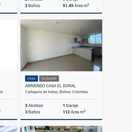
2
2
2
Baños
51.45
Área m
lquiler
Venta
$210.000.000
CASA
ALQUILER
ARRIENDO CASA EL DORAL
ia
Cartagena de Indias, Bolívar, Colombia
3
Alcobas
1
Garaje
2
2
3
Baños
112
Área m
lquiler
Alquiler