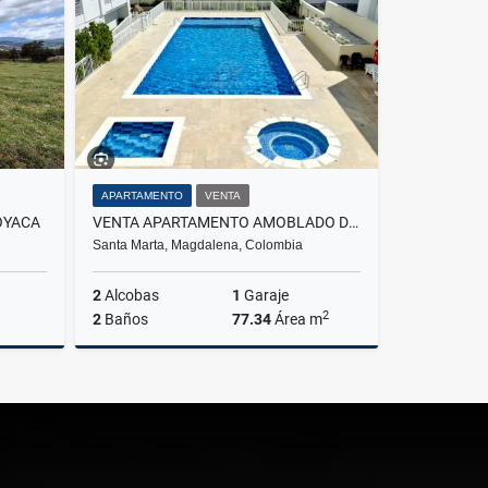
$3.500.000
APARTAMENTO
VENTA
OYACA
VENTA APARTAMENTO AMOBLADO DE TURISMO EN EL RODADERO - E.C.
Santa Marta, Magdalena, Colombia
2
Alcobas
1
Garaje
2
2
Baños
77.34
Área m
Venta
Venta
$465.000.000