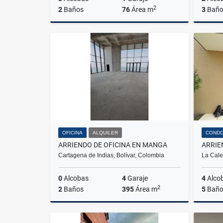
2
2
Baños
76
Área m
3
Baño
Alquiler
$2.800.000
OFICINA
ALQUILER
CONDO
ARRIENDO DE OFICINA EN MANGA
ARRIE
Cartagena de Indias, Bolívar, Colombia
La Cale
0
Alcobas
4
Garaje
4
Alco
2
2
Baños
395
Área m
5
Baño
Alquiler