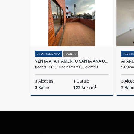
$47.400.000
APARTAMENTO
VENTA
APART
VENTA APARTAMENTO SANTA ANA ORIENTAL - BOGOTA
Bogotá D.C., Cundinamarca, Colombia
Sabanet
3
Alcobas
1
Garaje
3
Alco
2
3
Baños
122
Área m
2
Baño
Venta
$890.000.000