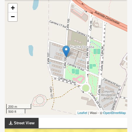
+
−
200 m
500 ft
Leaflet
| Wasi - ©
OpenStreetMap
Street View