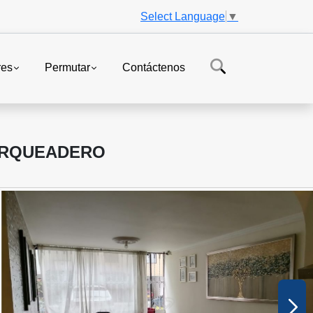
Select Language
▼
res
Permutar
Contáctenos
PARQUEADERO