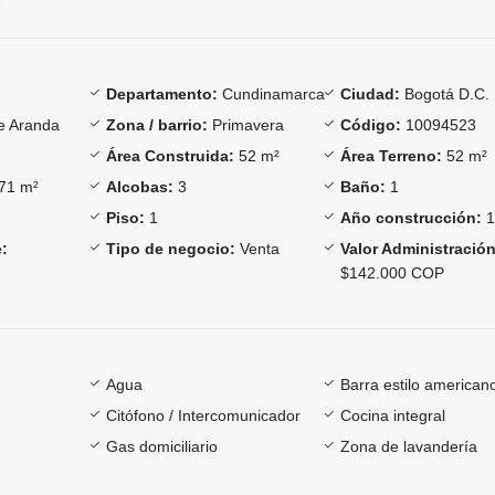
Departamento:
Cundinamarca
Ciudad:
Bogotá D.C.
e Aranda
Zona / barrio:
Primavera
Código:
10094523
Área Construida:
52 m²
Área Terreno:
52 m²
71 m²
Alcobas:
3
Baño:
1
Piso:
1
Año construcción:
1
:
Tipo de negocio:
Venta
Valor Administración
$142.000 COP
Agua
Barra estilo american
Citófono / Intercomunicador
Cocina integral
Gas domiciliario
Zona de lavandería