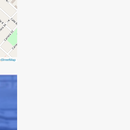
nStreetMap