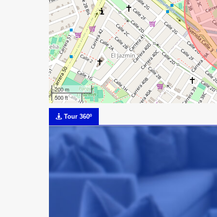
200 m
500 ft
Tour 360º