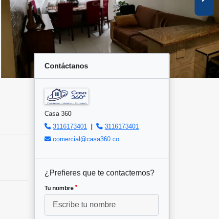
Contáctanos
Casa 360
3116173401
|
3116173401
comercial@casa360.co
¿Prefieres que te contactemos?
*
Tu nombre