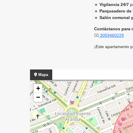
🔹
Vigilancia 24/7
pa
🔹
Parqueadero de 
🔹
Salón comunal y 
Contáctanos para m
👉🏻
3059460229
¡Este apartamento p
Mapa
+
−