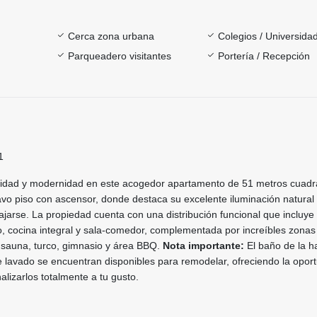
Cerca zona urbana
Colegios / Universida
Parqueadero visitantes
Portería / Recepción
1
didad y modernidad en este acogedor apartamento de 51 metros cuad
vo piso con ascensor, donde destaca su excelente iluminación natural
lajarse. La propiedad cuenta con una distribución funcional que incluye
o, cocina integral y sala-comedor, complementada por increíbles zonas
 sauna, turco, gimnasio y área BBQ.
Nota importante:
El baño de la h
de lavado se encuentran disponibles para remodelar, ofreciendo la opor
alizarlos totalmente a tu gusto.