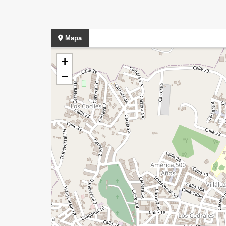
Mapa
+
−