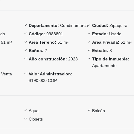
Departamento:
Cundinamarca
Ciudad:
Zipaquirá
ado
Código:
9988801
Estado:
Usado
51 m²
Área Terreno:
51 m²
Área Privada:
51 m²
Baños:
2
Estrato:
3
Año construcción:
2023
Tipo de inmueble:
Apartamento
Venta
Valor Administración:
$190.000 COP
Agua
Balcón
Clósets