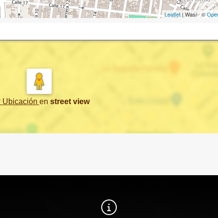
Leaflet
| Wasi - ©
Ope
r Ubicación
en
street view