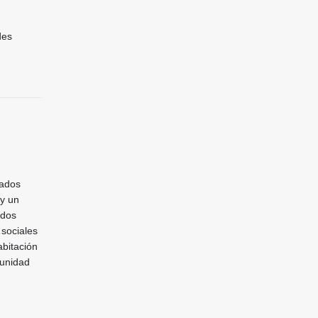
des
rados
 y un
 dos
 sociales
abitación
tunidad