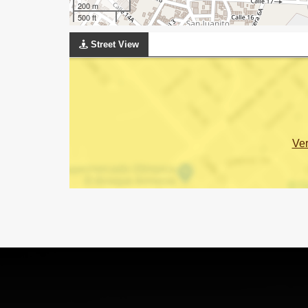
200 m
500 ft
Street View
Ve