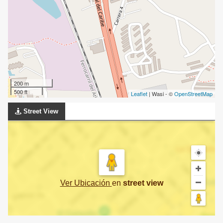
200 m
500 ft
Leaflet
| Wasi - ©
OpenStreetMap
Street View
Ver Ubicación
en
street view