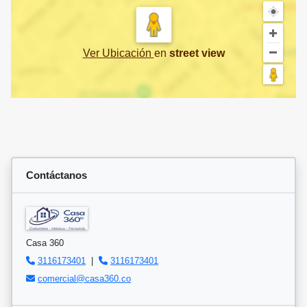
Ver Ubicación
en
street view
Contáctanos
Casa 360
3116173401
|
3116173401
comercial@casa360.co