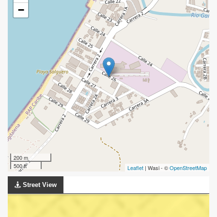
−
200 m
500 ft
Leaflet
| Wasi - ©
OpenStreetMap
Street View