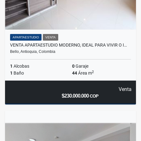
APARTAESTUDIO
VENTA
VENTA APARTAESTUDIO MODERNO, IDEAL PARA VIVIR O I…
Bello, Antioquia, Colombia
1
Alcobas
0
Garaje
2
1
Baño
44
Área m
Venta
$230.000.000
COP