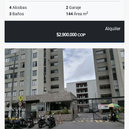
4
Alcobas
2
Garaje
2
3
Baños
144
Área m
Alquiler
$2.900.000
COP