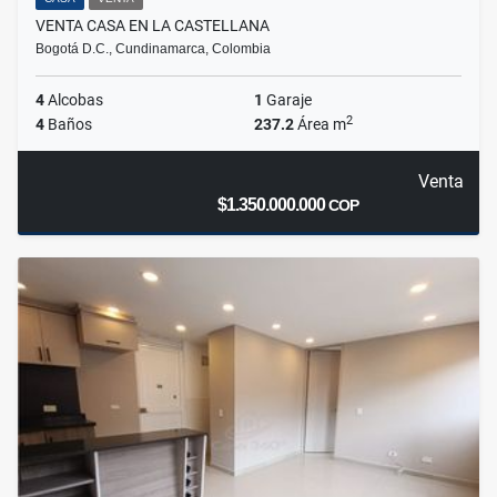
VENTA CASA EN LA CASTELLANA
Bogotá D.C., Cundinamarca, Colombia
4
Alcobas
1
Garaje
2
4
Baños
237.2
Área m
Venta
$1.350.000.000
COP