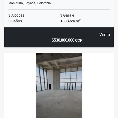
Moniquirá, Boyacá, Colombia
3
Alcobas
3
Garaje
2
3
Baños
180
Área m
Venta
$530.000.000
COP