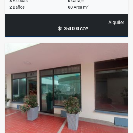
3
Alcobas
0
Garaje
2
2
Baños
60
Área m
Alquiler
$1.350.000
COP