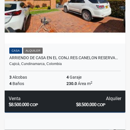
CASA
ALQUILER
ARRIENDO DE CASA EN EL CONJ.RES.CANELON RESERVA…
Cajicá, Cundinamarca, Colombia
3
Alcobas
4
Garaje
2
4
Baños
230.0
Área m
Venta
Alquiler
$8.500.000
$8.500.000
COP
COP