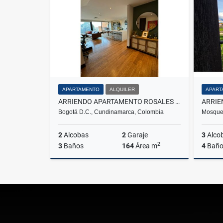
$300.000.000
APARTAMENTO
ALQUILER
APART
ARRIENDO APARTAMENTO ROSALES BOGOTA
Bogotá D.C., Cundinamarca, Colombia
Mosque
2
Alcobas
2
Garaje
3
Alco
2
3
Baños
164
Área m
4
Baño
Alquiler
$10.000.000