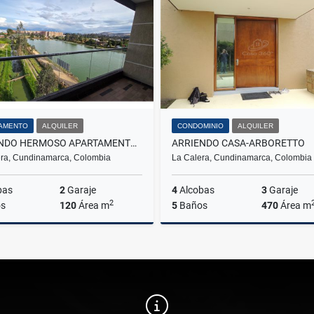
$18.000.000
$2.800.000
AMENTO
ALQUILER
CONDOMINIO
ALQUILER
ARRIENDO HERMOSO APARTAMENTO EN RESERVA DEL SOL MOSQUERA
ARRIENDO CASA-ARBORETTO
ra, Cundinamarca, Colombia
La Calera, Cundinamarca, Colombia
bas
2
Garaje
4
Alcobas
3
Garaje
2
s
120
Área m
5
Baños
470
Área m
Alquiler
A
$3.110.000
$11.855.200