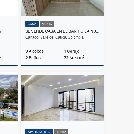
CASA
VENTA
A
SE VENDE CASA EN EL BARRIO LA NUEVA CARTAGO, CARTAGO, VALLE
Cartago, Valle del Cauca, Colombia
3
Alcobas
1
Garaje
2
2
2
Baños
72
Área m
Venta
Venta
$195.000.000
APARTAMENTO
VENTA