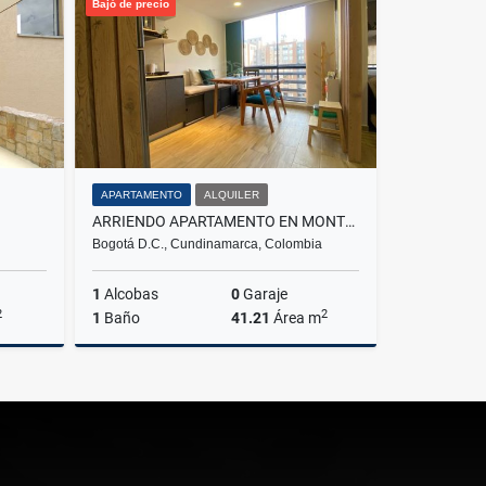
Bajó de precio
$14.000.000
$14.000.000
APARTAMENTO
ALQUILER
ARRIENDO APARTAMENTO EN MONTEVIDEO SALITRE FONTIBON BOGOTÁ
Bogotá D.C., Cundinamarca, Colombia
1
Alcobas
0
Garaje
2
2
1
Baño
41.21
Área m
lquiler
Alquiler
$1.900.000