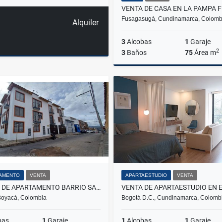
Fusagasugá, Cundinamarca, Colomb
Alquiler
3
Alcobas
1
Garaje
2
3
Baños
75
Área m
$370.000.000
AMENTO
VENTA
APARTAESTUDIO
VENTA
VENTA DE APARTAMENTO BARRIO SANTA BARBARA TUNJA
Boyacá, Colombia
Bogotá D.C., Cundinamarca, Colomb
bas
1
Garaje
1
Alcobas
1
Garaje