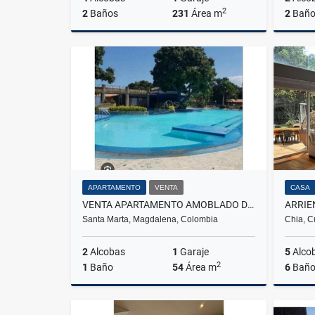
2
2
Baños
231
Área m
2
Baño
Venta
$700.000.000
APARTAMENTO
VENTA
CASA
VENTA APARTAMENTO AMOBLADO DOS ALCOBAS TURISTICO EN CONDOMINIO - E.C.
Santa Marta, Magdalena, Colombia
Chia, C
2
Alcobas
1
Garaje
5
Alco
2
1
Baño
54
Área m
6
Baño
Venta