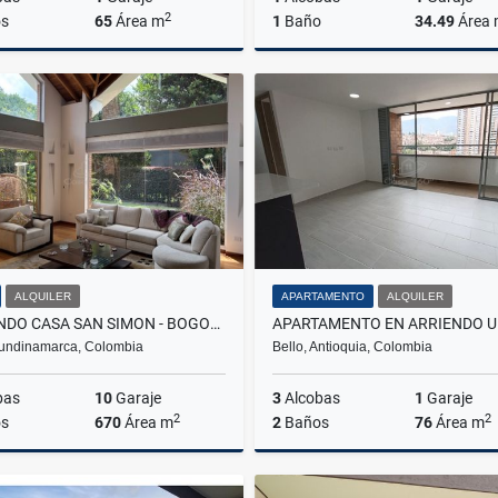
2
s
65
Área m
1
Baño
34.49
Área
Venta
$250.000.000
$650.000.000
ALQUILER
APARTAMENTO
ALQUILER
ARRIENDO CASA SAN SIMON - BOGOTA
undinamarca, Colombia
Bello, Antioquia, Colombia
bas
10
Garaje
3
Alcobas
1
Garaje
2
2
s
670
Área m
2
Baños
76
Área m
Alquiler
A