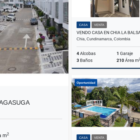
CASA
VENTA
VENDO CASA EN CHIA LA BALS
Chia, Cundinamarca, Colombia
4
Alcobas
1
Garaje
3
Baños
210
Área m
Oportunidad
$680.000.000
SAGASUGA
2
a m
CASA
VENTA