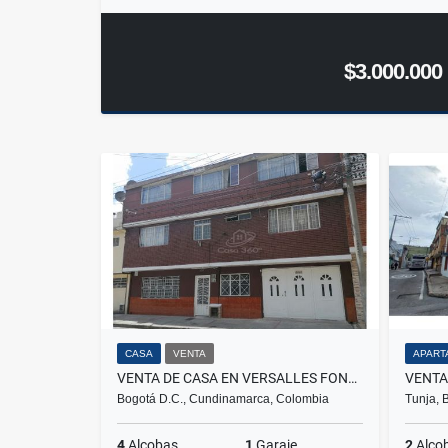
$3.000.000
CASA
VENTA
APART
VENTA DE CASA EN VERSALLES FONTIBÓN
Bogotá D.C., Cundinamarca, Colombia
Tunja, 
4
Alcobas
1
Garaje
2
Alco