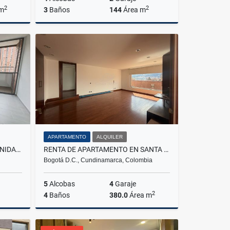
2
2
 m
3
Baños
144
Área m
Venta
Alquiler
$2.900.000
APARTAMENTO
ALQUILER
APARTAMENTO EN ARRIENDO UNIDAD DISTRITO PLAZA, BELLO
RENTA DE APARTAMENTO EN SANTA BARBARA
Bogotá D.C., Cundinamarca, Colombia
5
Alcobas
4
Garaje
2
4
Baños
380.0
Área m
lquiler
Venta
Alquiler