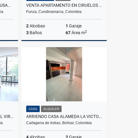
VENTA DE CASA EN LA PAMPA FUSAGASUGA
VENTA APARTAMENTO EN CIRUELOS DEL EDEN, FUNZA
ia
Funza, Cundinamarca, Colombia
2
Alcobas
1
Garaje
2
3
Baños
67
Área m
Venta
Venta
$270.000.000
CASA
ALQUILER
VENTA DE APARTAESTUDIO EN EL VIRREY
ARRIENDO CASA ALAMEDA LA VICTORIA
ia
Cartagena de Indias, Bolívar, Colombia
4
Alcobas
2
Garaje