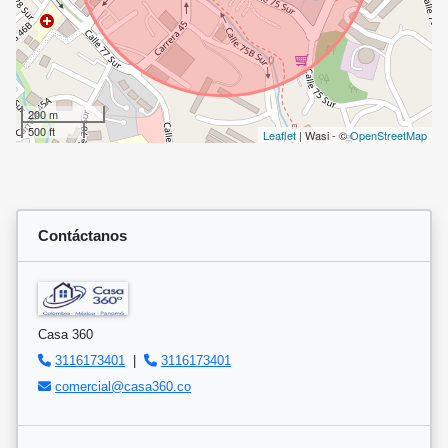
200 m
500 ft
Leaflet
| Wasi - ©
OpenStreetMap
Contáctanos
Casa 360
3116173401
|
3116173401
comercial@casa360.co