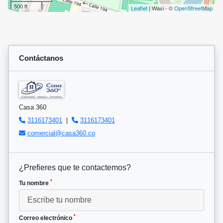
500 ft
Leaflet
| Wasi - ©
OpenStreetMap
Contáctanos
Casa 360
3116173401
|
3116173401
comercial@casa360.co
¿Prefieres que te contactemos?
*
Tu nombre
*
Correo electrónico