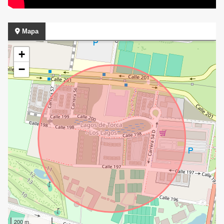
Mapa
+
−
200 m