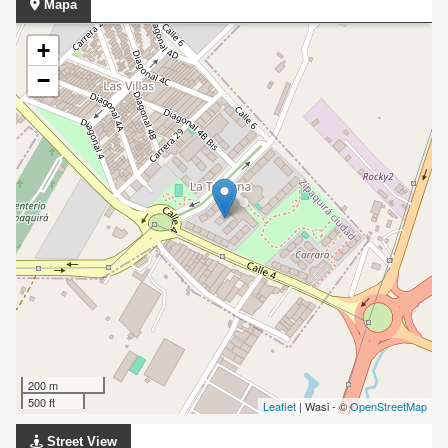
Mapa
+
−
200 m
500 ft
Leaflet
| Wasi - ©
OpenStreetMap
Street View