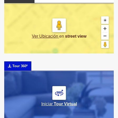
Ver Ubicación
en
street view
Tour 360º
Iniciar
Tour Virtual