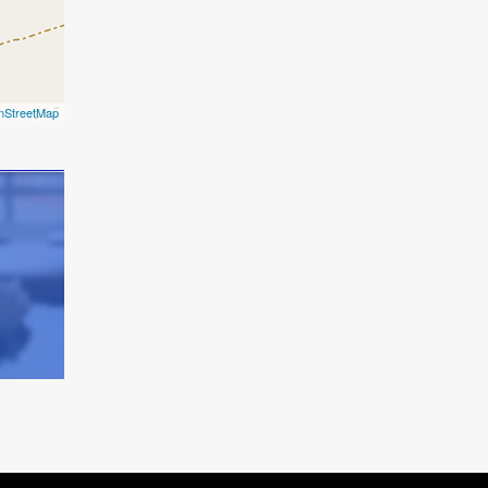
nStreetMap