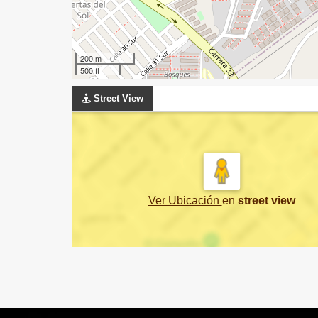
200 m
500 ft
Street View
Ver Ubicación
en
street view