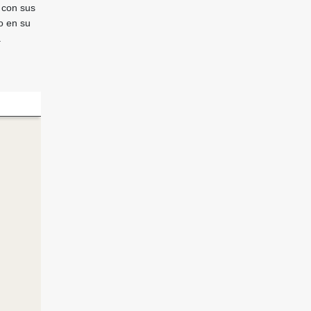
s con sus
o en su
.