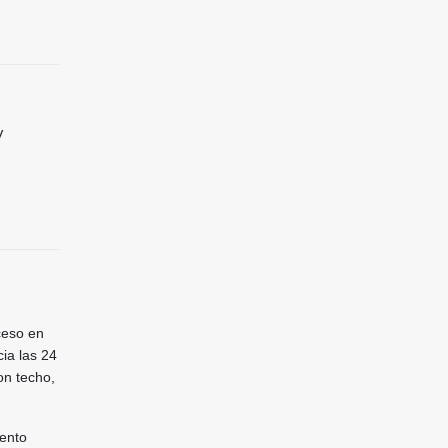
V
ceso en
cia las 24
on techo,
iento