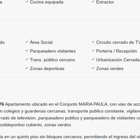
ía
Cocina equipada
Extractor
ado
Área Social
Circuito cerrado de T
Parqueadero visitantes
Portería / Recepción
Trans. público cercano
Urbanización Cerrada
Zonas deportivas
Zonas verdes
76
Apartamento ubicado en el Conjunto MARIA PAULA, con vias de ac
n colegios y guarderias cercanas, transporte publico constante, vigilan
rrado de television, parqueadero publico y parqueadero de visitantes c
polideportivo cubierto, zonas verdes
 en un quinto piso sin bloques cercanos, permitiendo el ingreso del v