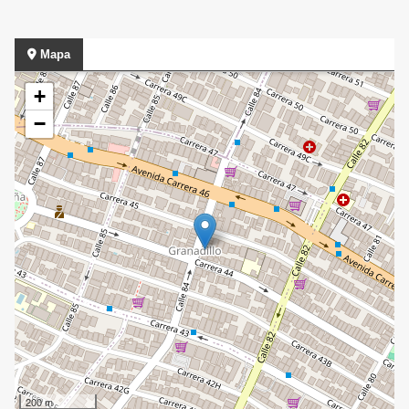
Mapa
+
−
200 m