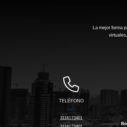
La mejor forma p
virtuales
TELÉFONO
3116173401
Bo
3116173401