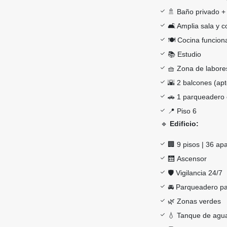
🚿 Baño privado +
🛋️ Amplia sala y 
🍽️ Cocina funcion
📚 Estudio
🧺 Zona de labore
🌇 2 balcones (apt
🚗 1 parqueadero 
📍 Piso 6
🔹
Edificio:
🏢 9 pisos | 36 a
🛗 Ascensor
🛡️ Vigilancia 24/7
🚘 Parqueadero par
🌿 Zonas verdes
💧 Tanque de agu