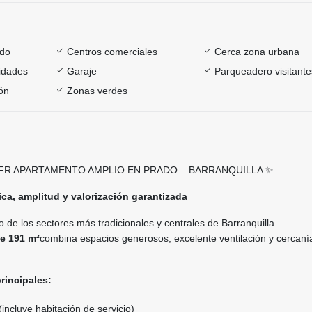
ado
Centros comerciales
Cerca zona urbana
sidades
Garaje
Parqueadero visitante
ón
Zonas verdes
9FR APARTAMENTO AMPLIO EN PRADO – BARRANQUILLA ✨
ica, amplitud y valorización garantizada
o de los sectores más tradicionales y centrales de Barranquilla.
e 191 m²
combina espacios generosos, excelente ventilación y cercaní
principales:
(incluye habitación de servicio)