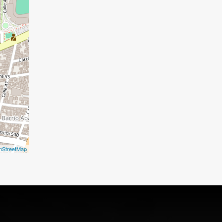
nStreetMap