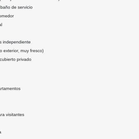
 baño de servicio
comedor
al
s independiente
o exterior, muy fresco)
cubierto privado
partamentos
a visitantes
a