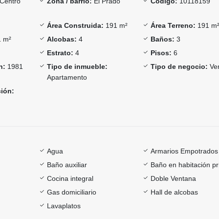
Centro
Zona / barrio:
El Prado
Código:
10118159
Área Construida:
191 m²
Área Terreno:
191 m
 m²
Alcobas:
4
Baños:
3
Estrato:
4
Pisos:
6
n:
1981
Tipo de inmueble:
Tipo de negocio:
Ve
Apartamento
ción:
Agua
Armarios Empotrados
Baño auxiliar
Baño en habitación pr
Cocina integral
Doble Ventana
Gas domiciliario
Hall de alcobas
Lavaplatos