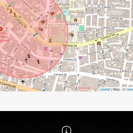
Leaflet
| Wasi - ©
Ope