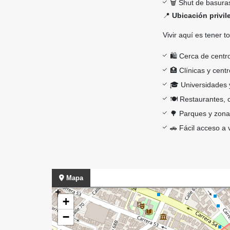
🗑️ Shut de basura
📍
Ubicación privil
Vivir aquí es tener 
🛍️ Cerca de cent
🏥 Clínicas y cen
🎓 Universidades y
🍽️ Restaurantes,
🌳 Parques y zona
🚗 Fácil acceso a 
Mapa
+
−