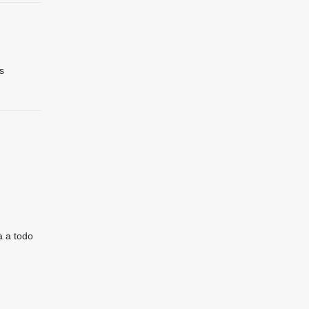
s
a a todo