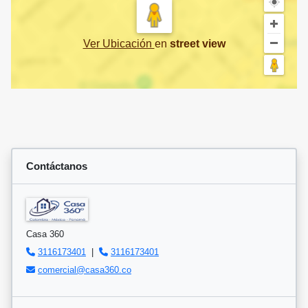
Ver Ubicación
en
street view
Contáctanos
Casa 360
3116173401
|
3116173401
comercial@casa360.co