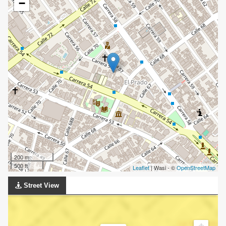
−
200 m
500 ft
Leaflet
| Wasi - ©
OpenStreetMap
Street View