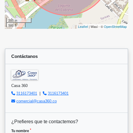
200 m
500 ft
Leaflet
| Wasi - ©
OpenStreetMap
Contáctanos
Casa 360
3116173401
|
3116173401
comercial@casa360.co
¿Prefieres que te contactemos?
*
Tu nombre