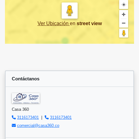
Ver Ubicación
en
street view
Contáctanos
Casa 360
3116173401
|
3116173401
comercial@casa360.co