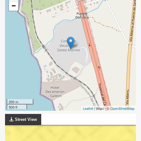
−
200 m
500 ft
Leaflet
| Wasi - ©
OpenStreetMap
Street View