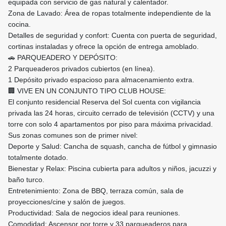
equipada con servicio de gas natural y calentador.
​Zona de Lavado: Área de ropas totalmente independiente de la
cocina.
​Detalles de seguridad y confort: Cuenta con puerta de seguridad,
cortinas instaladas y ofrece la opción de entrega amoblado.
​🚗 PARQUEADERO Y DEPÓSITO:
​2 Parqueaderos privados cubiertos (en línea).
​1 Depósito privado espacioso para almacenamiento extra.
​🏢 VIVE EN UN CONJUNTO TIPO CLUB HOUSE:
​El conjunto residencial Reserva del Sol cuenta con vigilancia
privada las 24 horas, circuito cerrado de televisión (CCTV) y una
torre con solo 4 apartamentos por piso para máxima privacidad.
Sus zonas comunes son de primer nivel:
​Deporte y Salud: Cancha de squash, cancha de fútbol y gimnasio
totalmente dotado.
​Bienestar y Relax: Piscina cubierta para adultos y niños, jacuzzi y
baño turco.
​Entretenimiento: Zona de BBQ, terraza común, sala de
proyecciones/cine y salón de juegos.
​Productividad: Sala de negocios ideal para reuniones.
​Comodidad: Ascensor por torre y 33 parqueaderos para