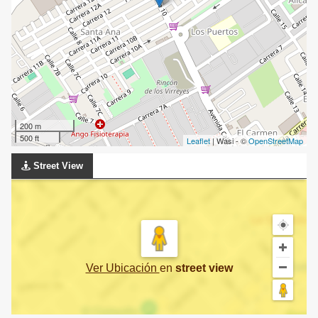
200 m
500 ft
Leaflet
| Wasi - ©
OpenStreetMap
Street View
Ver Ubicación
en
street view