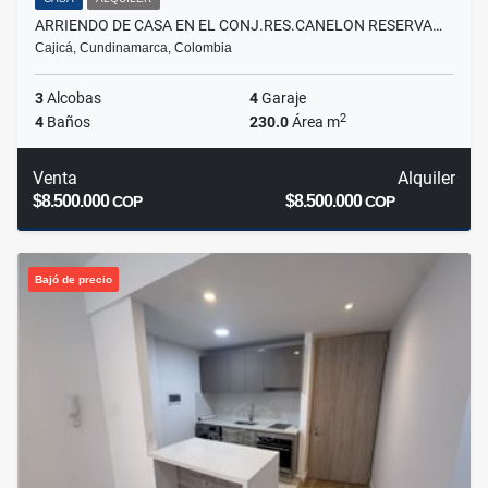
ARRIENDO DE CASA EN EL CONJ.RES.CANELON RESERVA…
Cajicá, Cundinamarca, Colombia
3
Alcobas
4
Garaje
2
4
Baños
230.0
Área m
Venta
Alquiler
$8.500.000
$8.500.000
COP
COP
Bajó de precio