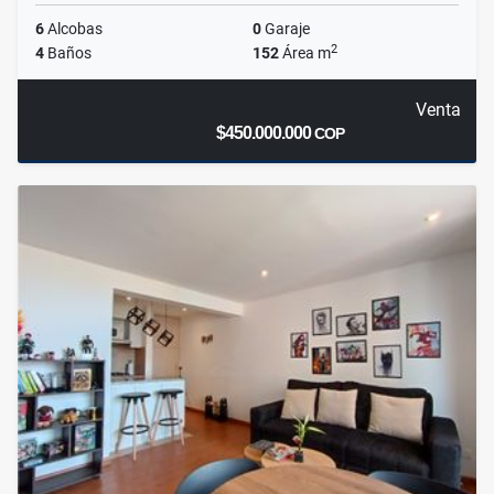
6
Alcobas
0
Garaje
2
4
Baños
152
Área m
Venta
$450.000.000
COP