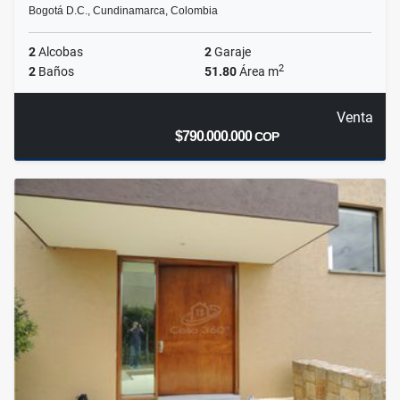
Bogotá D.C., Cundinamarca, Colombia
2
Alcobas
2
Garaje
2
2
Baños
51.80
Área m
Venta
$790.000.000
COP