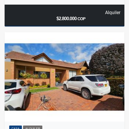
Alquiler
$2.800.000
COP
CASA
ALQUILER