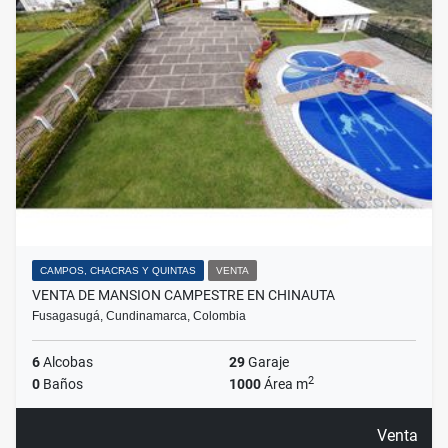
CAMPOS, CHACRAS Y QUINTAS
VENTA
VENTA DE MANSION CAMPESTRE EN CHINAUTA
Fusagasugá, Cundinamarca, Colombia
6
Alcobas
29
Garaje
2
0
Baños
1000
Área m
Venta