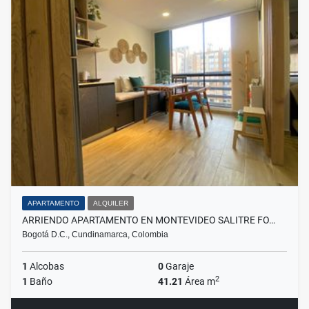
APARTAMENTO
ALQUILER
ARRIENDO APARTAMENTO EN MONTEVIDEO SALITRE FO…
Bogotá D.C., Cundinamarca, Colombia
1
Alcobas
0
Garaje
2
1
Baño
41.21
Área m