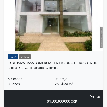
CASA
VENTA
EXCLUSIVA CASA COMERCIAL EN LA ZONA T – BOGOTÁ UK
Bogotá D.C., Cundinamarca, Colombia
5
Alcobas
0
Garaje
2
3
Baños
260
Área m
Venta
$4.500.000.000
COP