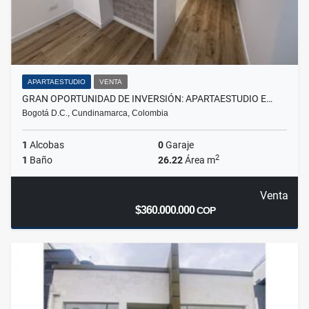
APARTAESTUDIO
VENTA
GRAN OPORTUNIDAD DE INVERSIÓN: APARTAESTUDIO E…
Bogotá D.C., Cundinamarca, Colombia
1
Alcobas
0
Garaje
2
1
Baño
26.22
Área m
Venta
$360.000.000
COP