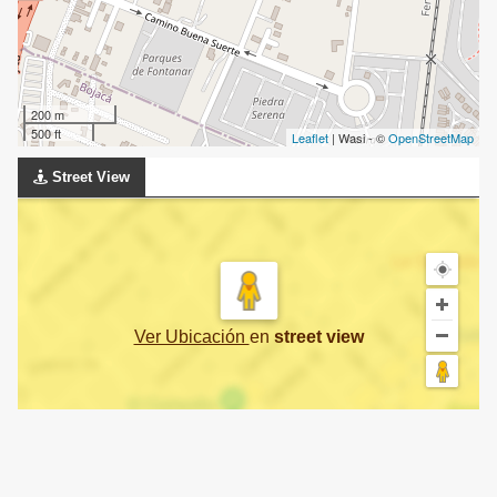
200 m
500 ft
Leaflet
| Wasi - ©
OpenStreetMap
Street View
Ver Ubicación
en
street view