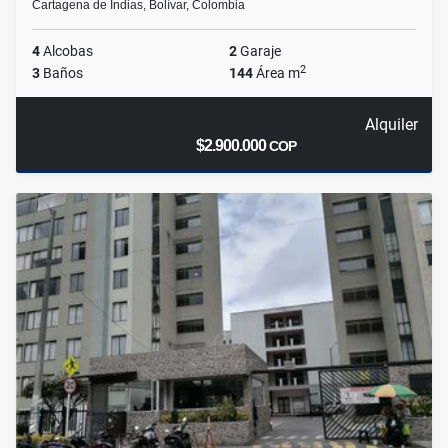
Cartagena de Indias, Bolívar, Colombia
4
Alcobas
2
Garaje
2
3
Baños
144
Área m
Alquiler
$2.900.000
COP