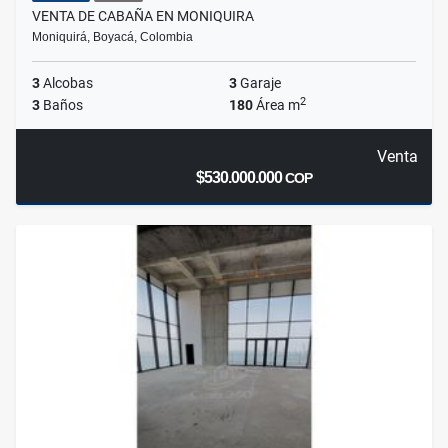
VENTA DE CABAÑA EN MONIQUIRA
Moniquirá, Boyacá, Colombia
3
Alcobas
3
Garaje
2
3
Baños
180
Área m
Venta
$530.000.000
COP