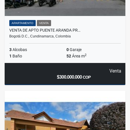
APARTAMENTO
VENTA
VENTA DE APTO PUENTE ARANDA PR…
Bogotá D.C., Cundinamarca, Colombia
3
Alcobas
0
Garaje
2
1
Baño
52
Área m
Venta
$300.000.000
COP