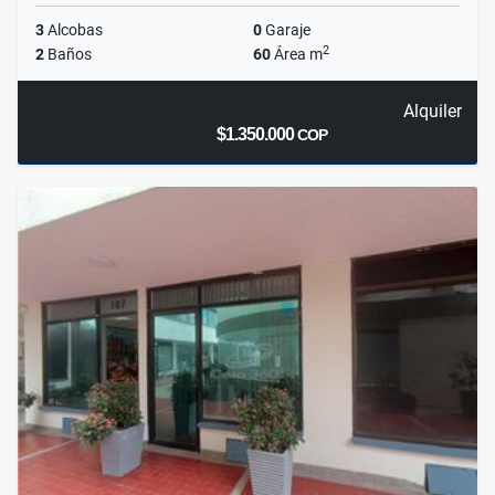
3
Alcobas
0
Garaje
2
2
Baños
60
Área m
Alquiler
$1.350.000
COP