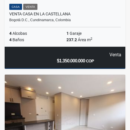
CASA
VENTA
VENTA CASA EN LA CASTELLANA
Bogotá D.C., Cundinamarca, Colombia
4
Alcobas
1
Garaje
2
4
Baños
237.2
Área m
Venta
$1.350.000.000
COP