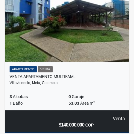
APARTAMENTO
VENTA
VENTA APARTAMENTO MULTIFAM…
Villavicencio, Meta, Colombia
3
Alcobas
0
Garaje
2
1
Baño
53.03
Área m
Venta
$140.000.000
COP