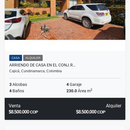
CASA
ALQUILER
ARRIENDO DE CASA EN EL CONJ.R…
Cajicá, Cundinamarca, Colombia
3
Alcobas
4
Garaje
2
4
Baños
230.0
Área m
Venta
Alquiler
$8.500.000
$8.500.000
COP
COP