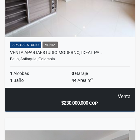
APARTAESTUDIO
VENTA
VENTA APARTAESTUDIO MODERNO, IDEAL PA…
Bello, Antioquia, Colombia
1
Alcobas
0
Garaje
2
1
Baño
44
Área m
Venta
$230.000.000
COP