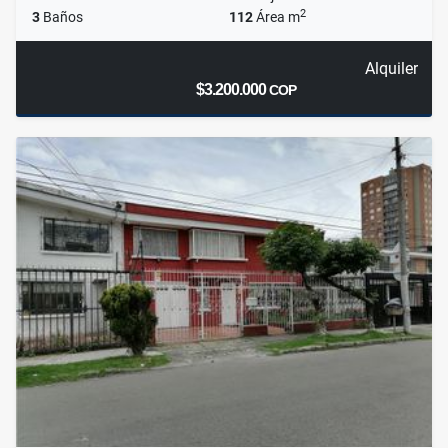
2
3
Baños
112
Área m
Alquiler
$3.200.000
COP