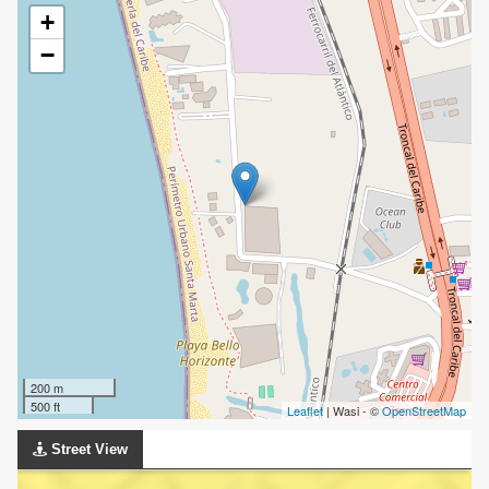
+
−
200 m
500 ft
Leaflet
| Wasi - ©
OpenStreetMap
Street View