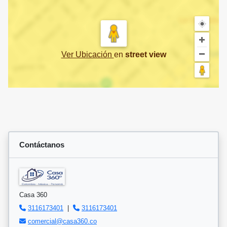
Ver Ubicación
en
street view
Contáctanos
Casa 360
3116173401
|
3116173401
comercial@casa360.co